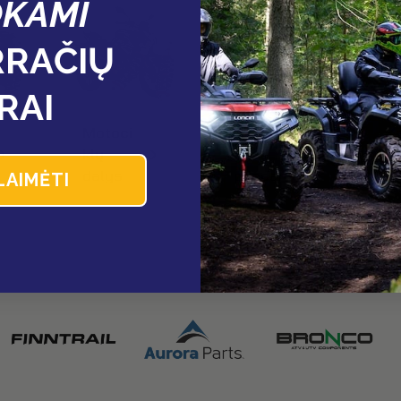
KAMI
RAČIŲ
RAI
Motoci
Šalmai
Ka
klų
ir
m
dalys
priedai
įr
LAIMĖTI