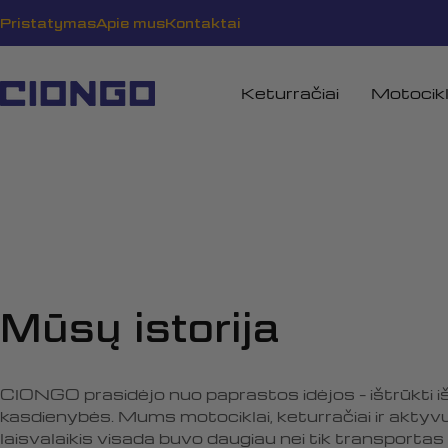
Pereiti
Pristatymas
Apie mus
Kontaktai
prie
turinio
Keturračiai
Motocikl
Mūsų istorija
CIONGO prasidėjo nuo paprastos idėjos – ištrūkti i
kasdienybės. Mums motociklai, keturračiai ir aktyv
laisvalaikis visada buvo daugiau nei tik transportas