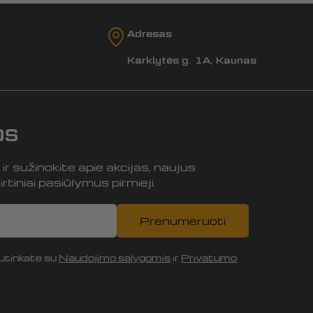
Adresas
Karklytės g. 1A, Kaunas
os
r sužinokite apie akcijas, naujus
rtiniai pasiūlymus pirmieji.
Prenumeruoti
tinkate su
Naudojimo sąlygomis
ir
Privatumo