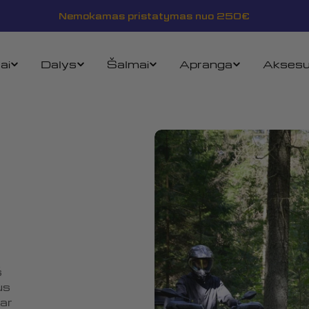
Nemokamas pristatymas nuo 250€
ai
Dalys
Šalmai
Apranga
Aksesu
š
us
 ar