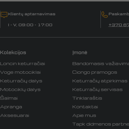
Klientų aptarnavimas
Paskamb
I - V, 09:00 - 17:00
+370 6
Kolekcijos
Įmonė
Loncin keturračiai
Bandomasis važiavim
Voge motociklai
Ciongo pramogos
Keturračių dalys
Keturračių atpirkimas
Motociklų dalys
Keturračių servisas
Šalmai
Tinklaraštis
Apranga
Kontaktai
Aksesuarai
Apie mus
Tapk didmenos partne