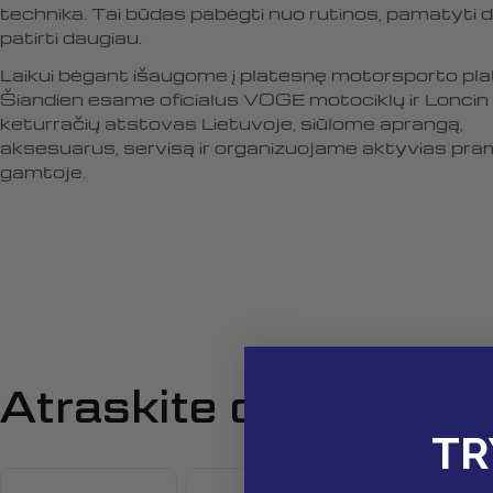
technika. Tai būdas pabėgti nuo rutinos, pamatyti d
patirti daugiau.
Laikui bėgant išaugome į platesnę motorsporto pla
Šiandien esame oficialus VOGE motociklų ir Loncin
keturračių atstovas Lietuvoje, siūlome aprangą,
aksesuarus, servisą ir organizuojame aktyvias pr
gamtoje.
Atraskite daugiau
TR