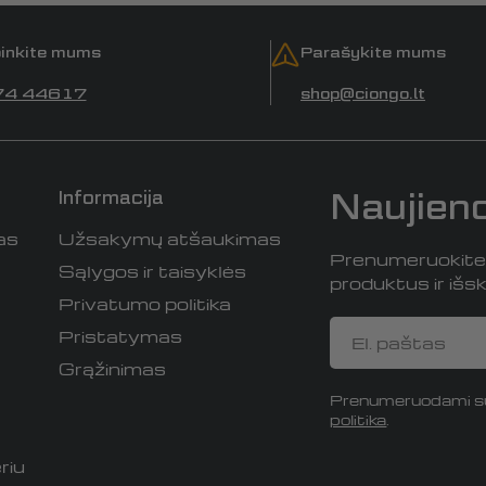
inkite mums
Parašykite mums
74 44617
shop@ciongo.lt
Naujien
Informacija
as
Užsakymų atšaukimas
Prenumeruokite i
Sąlygos ir taisyklės
produktus ir išski
Privatumo politika
El.
Pristatymas
paštas
Grąžinimas
Prenumeruodami su
politika
.
riu