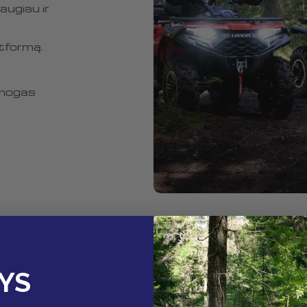
augiau ir
tformą.
amogas
YS