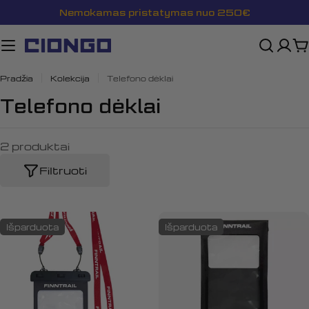
Pereiti
Nemokamas pristatymas nuo 250€
prie
turinio
K
Pradžia
Kolekcija
Telefono dėklai
K
Telefono dėklai
o
2 produktai
l
e
Filtruoti
k
c
Išparduota
Išparduota
i
j
a