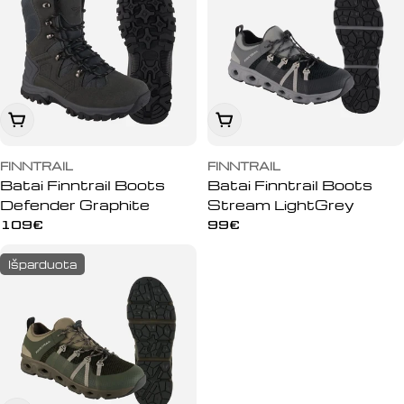
Peržiūrėti
Peržiūrėti
FINNTRAIL
FINNTRAIL
Batai Finntrail Boots
Batai Finntrail Boots
Defender Graphite
Stream LightGrey
Įprasta
109€
Įprasta
99€
kaina
kaina
Išparduota