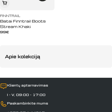
Peržiūrėti
FINNTRAIL
Batai Finntrail Boots
Stream Khaki
Įprasta
99€
kaina
Apie kolekciją
Klientų aptarnavimas
I - V, 09:00 - 17:00
Paskambinkite mums