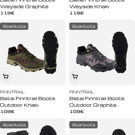
Wayside Graphite
Wayside Khaki
Įprasta
119€
Įprasta
119€
kaina
kaina
Išparduota
Išparduota
Peržiūrėti
Peržiūrėti
FINNTRAIL
FINNTRAIL
Batai Finntrail Boots
Batai Finntrail Boots
Outdoor Khaki
Outdoor Graphite
Įprasta
109€
Įprasta
109€
kaina
kaina
Išparduota
Išparduota