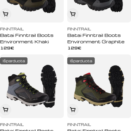
:
Įdėti į krepšelį
Peržiūrėti
FINNTRAIL
FINNTRAIL
Batai Finntrail Boots
Batai Finntrail Boots
Environment Khaki
Environment Graphite
Įprasta
129€
Įprasta
129€
kaina
kaina
Išparduota
Išparduota
Peržiūrėti
Peržiūrėti
FINNTRAIL
FINNTRAIL
Batai Finntrail Boots
Batai Finntrail Boots