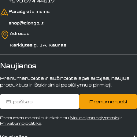
+370 674 44617
Parašykite mums
shop@ciongo.lt
Adresas
Karklytės g. 1A, Kaunas
Naujienos
Prenumeruokite ir sužinokite apie akcijas, naujus
produktus ir išskirtiniai pasiūlymus pirmieji.
El.
Prenumeruoti
paštas
Prenumeruodami sutinkate su
Naudojimo sąlygomis
ir
Privatumo politika
.