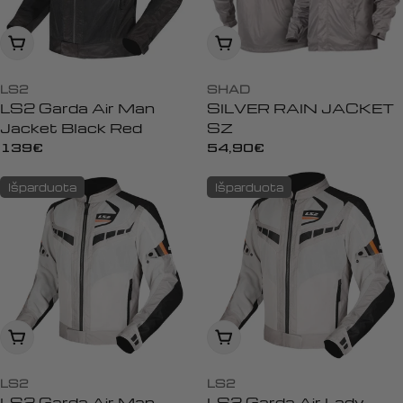
:
Įdėti į krepšelį
Peržiūrėti
LS2
SHAD
LS2 Garda Air Man
SILVER RAIN JACKET
Jacket Black Red
SZ
Įprasta
139€
Įprasta
54,90€
kaina
kaina
Išparduota
Išparduota
Peržiūrėti
Peržiūrėti
LS2
LS2
LS2 Garda Air Man
LS2 Garda Air Lady