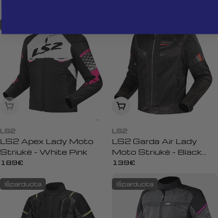
Red
Yellow
Įprasta
189€
Įprasta
69€
kaina
kaina
Išparduota
Išparduota
Išparduota
Peržiūrėti
LS2
LS2
LS2 Apex Lady Moto
LS2 Garda Air Lady
Striukė - White Pink
Moto Striukė - Black
Red
Įprasta
189€
Įprasta
139€
kaina
kaina
Išparduota
Išparduota