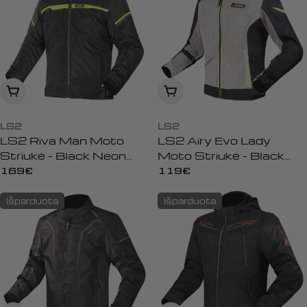
Peržiūrėti
Peržiūrėti
LS2
LS2
LS2 Riva Man Moto
LS2 Airy Evo Lady
Striukė - Black Neon
Moto Striukė - Black
Yellow
Grey Yellow
Įprasta
169€
Įprasta
119€
kaina
kaina
Išparduota
Išparduota