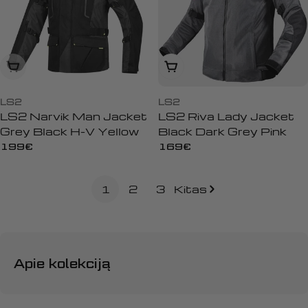
Išparduota
Peržiūrėti
LS2
LS2
LS2 Narvik Man Jacket
LS2 Riva Lady Jacket
Grey Black H-V Yellow
Black Dark Grey Pink
Įprasta
199€
Įprasta
169€
kaina
kaina
1
2
3
Kitas
Apie kolekciją