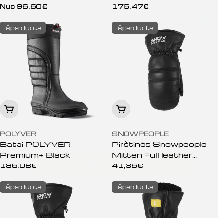
Winter Blue
Įprasta
Nuo 96,60€
Įprasta
175,47€
kaina
kaina
TRYS
Išparduota
Išparduota
NEMOKAMI
KETURRAČIŲ
TURAI
Peržiūrėti
Peržiūrėti
POLYVER
SNOWPEOPLE
NORIU LAIMĖTI
Batai POLYVER
Pirštinės Snowpeople
Premium+ Black
Mitten Full leather
Junior Black
Įprasta
186,08€
Įprasta
41,36€
kaina
kaina
Išparduota
Išparduota