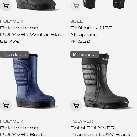
Peržiūrėti
Išparduota
POLYVER
JOBE
Batai vaikams
Pirštinės JOBE
POLYVER Winter Black
Neoprene
jr.
Įprasta
86,77€
Įprasta
44,35€
kaina
kaina
Išparduota
Išparduota
Peržiūrėti
Peržiūrėti
POLYVER
POLYVER
Batai vaikams
Batai POLYVER
POLYVER Boots
Premium+ LOW Black