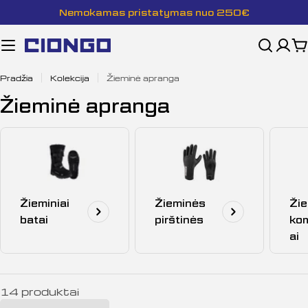
Pereiti
Nemokamas pristatymas nuo 250€
prie
turinio
K
Pradžia
Kolekcija
Žieminė apranga
K
Žieminė apranga
o
l
e
k
Žieminiai
Žieminės
Žie
c
batai
pirštinės
ko
i
ai
j
a
14 produktai