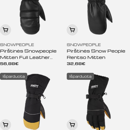
Peržiūrėti
Peržiūrėti
SNOWPEOPLE
SNOWPEOPLE
Pirštinės Snowpeople
Pirštinės Snow People
Mitten Full Leather
Rentso Mitten
black
Įprasta
56,88€
Įprasta
32,68€
kaina
kaina
Išparduota
Išparduota
Peržiūrėti
Peržiūrėti