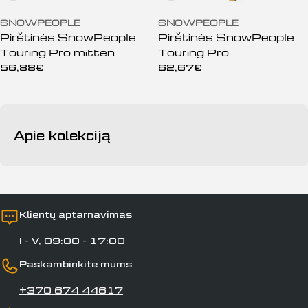
SNOWPEOPLE
SNOWPEOPLE
Pirštinės SnowPeople
Pirštinės SnowPeople
Touring Pro mitten
Touring Pro
Įprasta
56,88€
Įprasta
62,67€
kaina
kaina
Apie kolekciją
Klientų aptarnavimas
I - V, 09:00 - 17:00
Paskambinkite mums
+370 674 44617