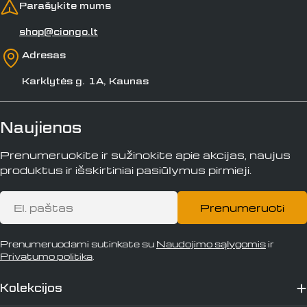
Parašykite mums
shop@ciongo.lt
Adresas
Karklytės g. 1A, Kaunas
Naujienos
Prenumeruokite ir sužinokite apie akcijas, naujus
produktus ir išskirtiniai pasiūlymus pirmieji.
El.
Prenumeruoti
paštas
Prenumeruodami sutinkate su
Naudojimo sąlygomis
ir
Privatumo politika
.
Kolekcijos