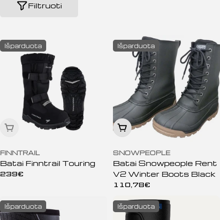
:
Filtruoti
Išparduota
Išparduota
Išparduota
Peržiūrėti
FINNTRAIL
SNOWPEOPLE
Batai Finntrail Touring
Batai Snowpeople Rent
V2 Winter Boots Black
Įprasta
239€
kaina
Įprasta
110,78€
kaina
Išparduota
Išparduota