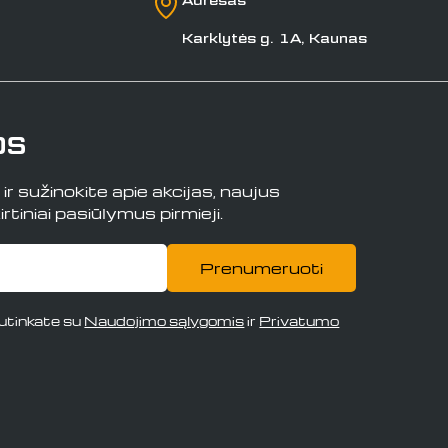
Karklytės g. 1A, Kaunas
os
r sužinokite apie akcijas, naujus
rtiniai pasiūlymus pirmieji.
Prenumeruoti
tinkate su
Naudojimo sąlygomis
ir
Privatumo