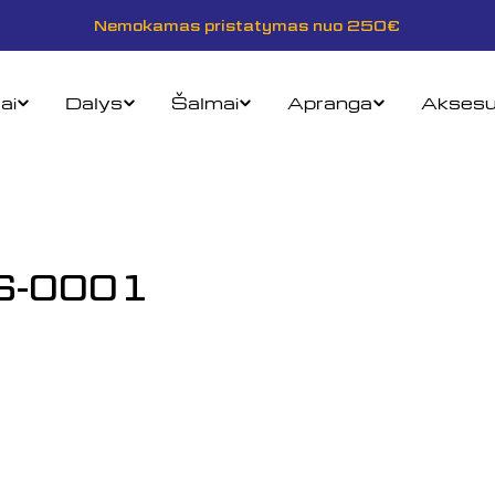
Nemokamas pristatymas nuo 250€
ai
Dalys
Šalmai
Apranga
Aksesu
6-0001