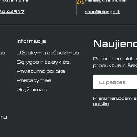
74 44617
shop@ciongo.lt
Naujien
Informacija
as
Užsakymų atšaukimas
Prenumeruokite i
Sąlygos ir taisyklės
produktus ir išski
Privatumo politika
El.
Pristatymas
paštas
Grąžinimas
Prenumeruodami su
politika
.
riu