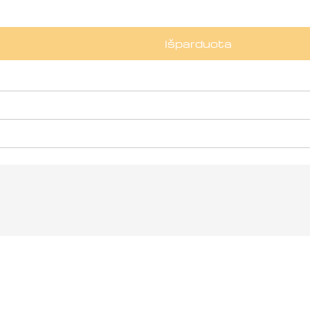
Išparduota
30336-0001
0336-0001 kiekį
Užduokite klausimą
Jūsų
vardas
Jūsų