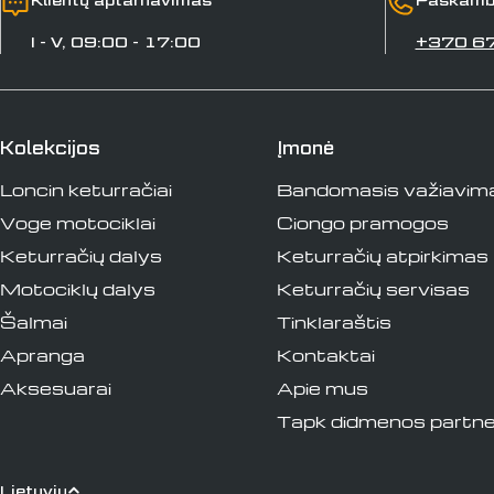
I - V, 09:00 - 17:00
+370 6
Kolekcijos
Įmonė
Loncin keturračiai
Bandomasis važiavim
Voge motociklai
Ciongo pramogos
Keturračių dalys
Keturračių atpirkimas
Motociklų dalys
Keturračių servisas
Šalmai
Tinklaraštis
Apranga
Kontaktai
Aksesuarai
Apie mus
Tapk didmenos partne
Lietuvių