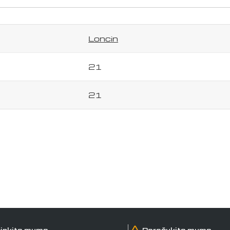
el.
paštas
Jūsų
telefonas
Loncin
Jūsų
pranešimas
21
21
Laukai, pažymėti *, yra privalomi.
Siųsti klausimą
inkite mums
Parašykite mums