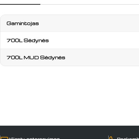
Gamintojas
700L Sėdynės
700L MUD Sėdynės
Klientų aptarnavimas
Paskamb