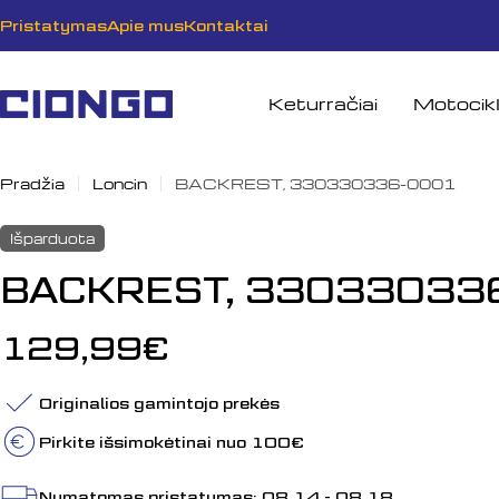
Pereiti
Pristatymas
Apie mus
Kontaktai
prie
turinio
Keturračiai
Motocikl
Pradžia
Loncin
BACKREST, 330330336-0001
Išparduota
BACKREST, 33033033
Įprasta
129,99€
kaina
Originalios gamintojo prekės
Pirkite išsimokėtinai nuo 100€
Numatomas pristatymas:
08.14 - 08.18