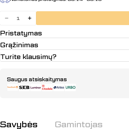
Kiekis
Sumažinti kiekį: BACKREST, 3303
Padidinti BACKREST, 33033
Pristatymas
Grąžinimas
Turite klausimų?
Apmokėjimo
Saugus atsiskaitymas
būdai
Savybės
Gamintojas