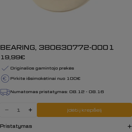
BEARING, 380630772-0001
Įprasta
19,99€
kaina
Originalios gamintojo prekės
Pirkite išsimokėtinai nuo 100€
Numatomas pristatymas:
08.12 - 08.16
Kiekis
Įdėti į krepšelį
Sumažinti kiekį: BEARING, 380630
Padidinti BEARING, 3806307
Pristatymas