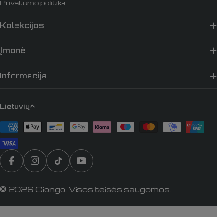
Privatumo politika
.
Kolekcijos
Įmonė
Informacija
K
Lietuvių
a
Apmokėjimo
l
būdai
b
a
Translation missing: lt.general.social.links.faceb
„Instagram“
„TikTok“
„YouTube“
© 2026
Ciongo
. Visos teisės saugomos.