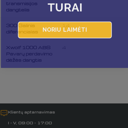
TURAI
transmisijos
Jūsų
dangtelis
pranešimas
300 Galinis
14
NORIU LAIMĖTI
diferencialas
Laukai, pažymėti *, yra privalomi.
Xwolf 1000 ABS
4
Siųsti klausimą
Pavarų perdavimo
dėžės dangtis
Klientų aptarnavimas
I - V, 09:00 - 17:00