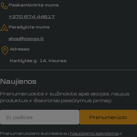
Paskambinkite mums
+370 674 44617
Parašykite mums
shop@ciongo.lt
Adresas
Karklytės g. 1A, Kaunas
Naujienos
Prenumeruokite ir sužinokite apie akcijas, naujus
produktus ir išskirtiniai pasiūlymus pirmieji.
El.
Prenumeruoti
paštas
Prenumeruodami sutinkate su
Naudojimo sąlygomis
ir