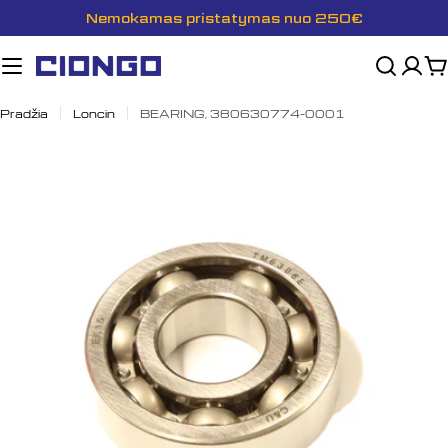
Pereiti
Nemokamas pristatymas nuo 250€
prie
turinio
K
Pradžia
Loncin
BEARING, 380630774-0001
Atidaryti mediją 0 modalyje