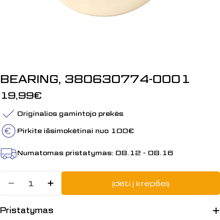
BEARING, 380630774-0001
Įprasta
19,99€
kaina
Originalios gamintojo prekės
Pirkite išsimokėtinai nuo 100€
Numatomas pristatymas:
08.12 - 08.16
Kiekis
Įdėti į krepšelį
Sumažinti kiekį: BEARING, 380630
Padidinti BEARING, 3806307
Pristatymas