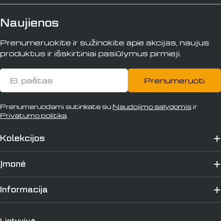
Naujienos
Prenumeruokite ir sužinokite apie akcijas, naujus
produktus ir išskirtiniai pasiūlymus pirmieji.
El.
Prenumeruoti
paštas
Prenumeruodami sutinkate su
Naudojimo sąlygomis
ir
Privatumo politika
.
Kolekcijos
Įmonė
Informacija
K
Lietuvių