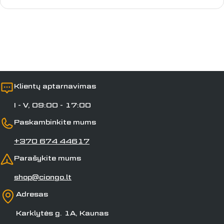
Laukai, pažymėti *, yra privalomi.
NORIU LAIMĖTI
Siųsti klausimą
Klientų aptarnavimas
I - V, 09:00 - 17:00
Paskambinkite mums
+370 674 44617
Parašykite mums
shop@ciongo.lt
Adresas
Karklytės g. 1A, Kaunas