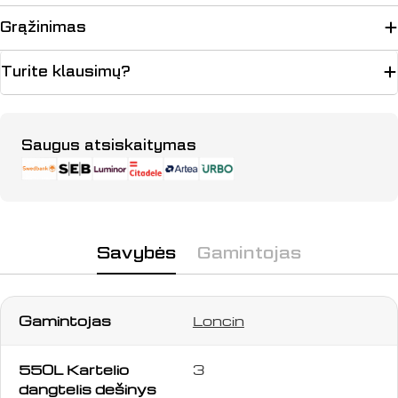
Grąžinimas
Turite klausimų?
Apmokėjimo
Saugus atsiskaitymas
Užduokite klausimą
būdai
Jūsų
vardas
TRYS
Jūsų
el.
Savybės
Gamintojas
NEMOKAMI
paštas
Jūsų
telefonas
KETURRAČIŲ
Gamintojas
Loncin
Jūsų
TURAI
pranešimas
550L Kartelio
3
dangtelis dešinys