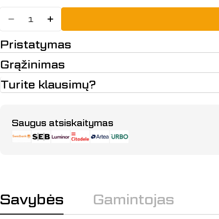
Kiekis
Sumažinti kiekį: BELT PULLEY AS
Padidinti BELT PULLEY ASSY
Pristatymas
Grąžinimas
Turite klausimų?
Apmokėjimo
Saugus atsiskaitymas
būdai
Savybės
Gamintojas