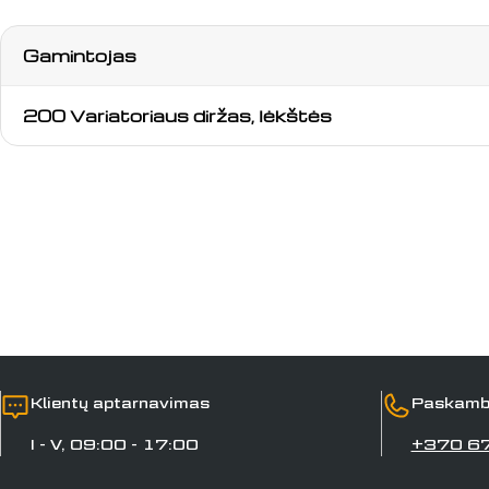
Gamintojas
200 Variatoriaus diržas, lėkštės
Klientų aptarnavimas
Paskamb
I - V, 09:00 - 17:00
+370 6