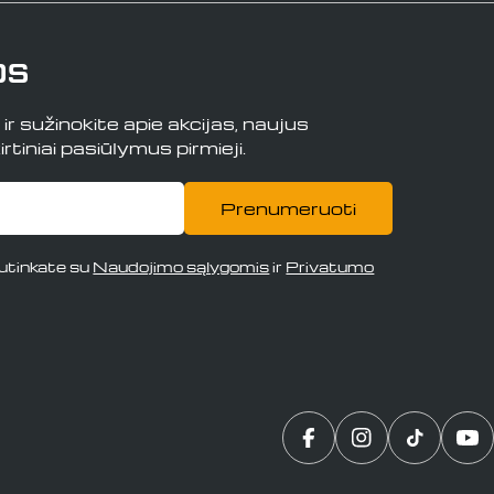
os
r sužinokite apie akcijas, naujus
rtiniai pasiūlymus pirmieji.
Prenumeruoti
tinkate su
Naudojimo sąlygomis
ir
Privatumo
Translation missing:
„Instagram“
„TikTok“
„Y