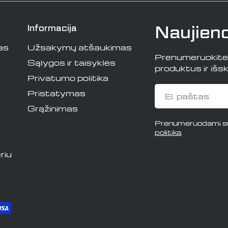
Naujien
Informacija
as
Užsakymų atšaukimas
Prenumeruokite i
Sąlygos ir taisyklės
produktus ir išski
Privatumo politika
El.
Pristatymas
paštas
Grąžinimas
Prenumeruodami su
politika
.
riu