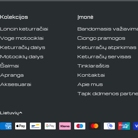
Kolekcijos
Įmonė
Loncin keturračiai
Bandomasis važiavim
Voge motociklai
Ciongo pramogos
Keturračių dalys
Keturračių atpirkimas
Motociklų dalys
Keturračių servisas
Šalmai
Tinklaraštis
Apranga
Kontaktai
Aksesuarai
Apie mus
Tapk didmenos partne
K
Lietuvių
a
Apmokėjimo
būdai