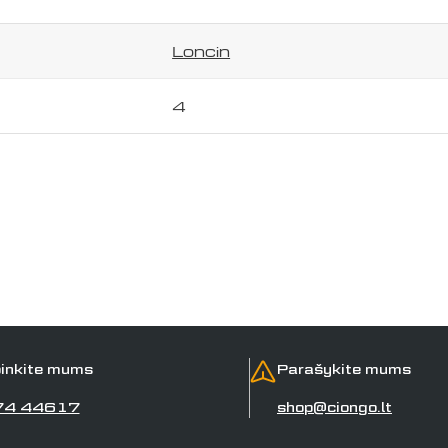
Jūsų
telefonas
Loncin
Jūsų
pranešimas
4
Laukai, pažymėti *, yra privalomi.
Siųsti klausimą
inkite mums
Parašykite mums
74 44617
shop@ciongo.lt