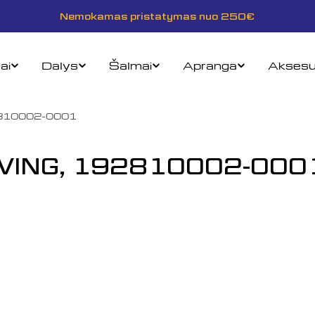
Nemokamas pristatymas nuo 250€
ai
Dalys
Šalmai
Apranga
Aksesu
2810002-0001
IVING, 192810002-000