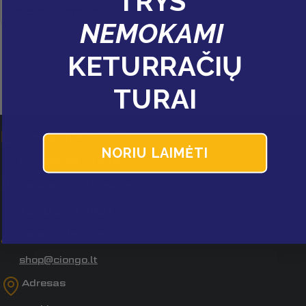
TRYS
vardas
mechanizmas
NEMOKAMI
Jūsų
el.
paštas
KETURRAČIŲ
Jūsų
telefonas
TURAI
Jūsų
pranešimas
Klientų aptarnavimas
NORIU LAIMĖTI
I - V, 09:00 - 17:00
Laukai, pažymėti *, yra privalomi.
Paskambinkite mums
Siųsti klausimą
+370 674 44617
Parašykite mums
shop@ciongo.lt
Adresas