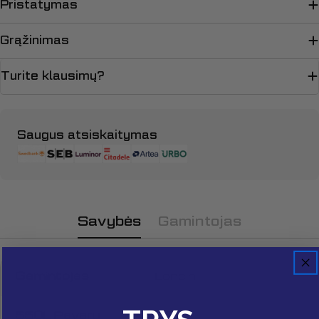
Pristatymas
Grąžinimas
Turite klausimų?
Apmokėjimo
Saugus atsiskaitymas
būdai
Savybės
Gamintojas
Gamintojas
Loncin
Užduokite klausimą
Jūsų
550L Pavarų
46