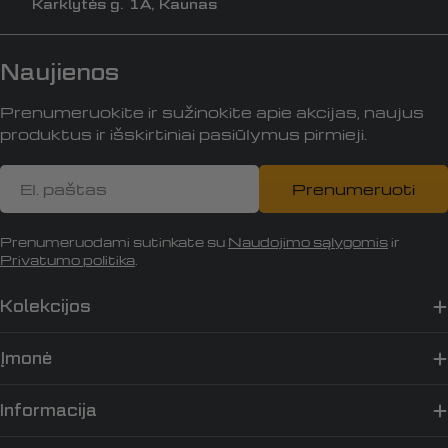
Karklytės g. 1A, Kaunas
Naujienos
Prenumeruokite ir sužinokite apie akcijas, naujus
produktus ir išskirtiniai pasiūlymus pirmieji.
El.
Prenumeruoti
paštas
Prenumeruodami sutinkate su
Naudojimo sąlygomis
ir
Privatumo politika
.
Kolekcijos
Įmonė
Informacija