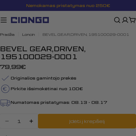
Pereiti
Nemokamas pristatymas nuo 250€
prie
turinio
K
Pradžia
Loncin
BEVEL GEAR,DRIVEN, 195100029-0001
BEVEL GEAR,DRIVEN,
195100029-0001
Įprasta
79,99€
kaina
Originalios gamintojo prekės
Pirkite išsimokėtinai nuo 100€
Numatomas pristatymas:
08.13 - 08.17
Kiekis
Įdėti į krepšelį
Sumažinti kiekį: BEVEL GEAR,DRI
Padidinti BEVEL GEAR,DRIVE