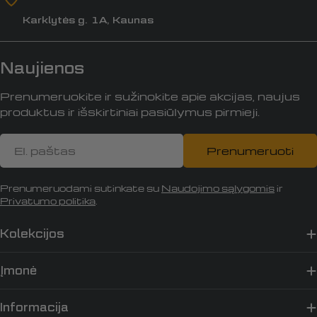
Karklytės g. 1A, Kaunas
Naujienos
Prenumeruokite ir sužinokite apie akcijas, naujus
produktus ir išskirtiniai pasiūlymus pirmieji.
El.
Prenumeruoti
paštas
Prenumeruodami sutinkate su
Naudojimo sąlygomis
ir
Privatumo politika
.
Kolekcijos
Įmonė
Informacija