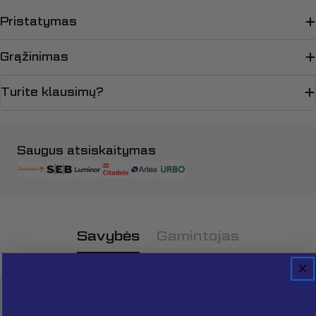
Pristatymas
Grąžinimas
Turite klausimų?
Apmokėjimo
Saugus atsiskaitymas
būdai
Savybės
Gamintojas
Gamintojas
Loncin
Užduokite klausimą
Jūsų