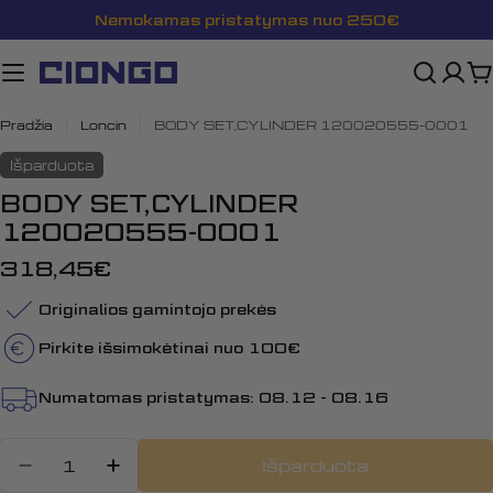
Pereiti
Nemokamas pristatymas nuo 250€
prie
turinio
K
Pradžia
Loncin
BODY SET,CYLINDER 120020555-0001
Išparduota
BODY SET,CYLINDER
120020555-0001
Įprasta
318,45€
kaina
Originalios gamintojo prekės
Pirkite išsimokėtinai nuo 100€
Numatomas pristatymas:
08.12 - 08.16
Kiekis
Išparduota
Sumažinti kiekį: BODY SET,CYLI
Padidinti BODY SET,CYLIND