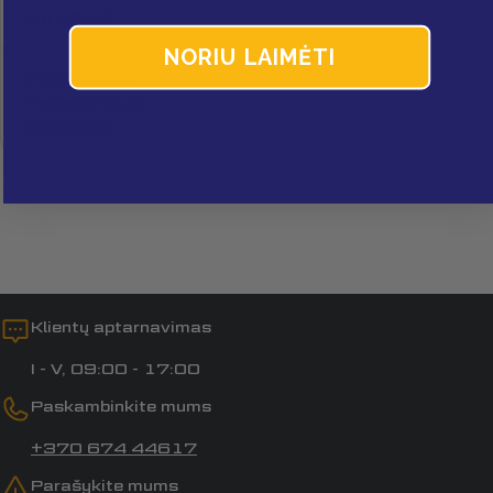
dangtelis
NORIU LAIMĖTI
700L MUD
1
Laukai, pažymėti *, yra privalomi.
Variatoriaus
dangtelis
Siųsti klausimą
Klientų aptarnavimas
I - V, 09:00 - 17:00
Paskambinkite mums
+370 674 44617
Parašykite mums