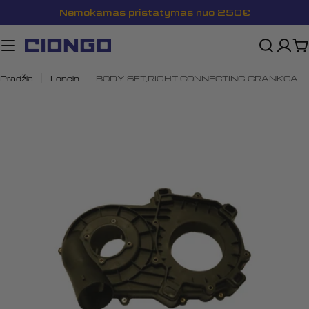
Pereiti
Nemokamas pristatymas nuo 250€
prie
turinio
K
Pradžia
Loncin
BODY SET,RIGHT CONNECTING CRANKCASE, 110210003-0001
Atidaryti mediją 0 modalyje