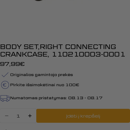
BODY SET,RIGHT CONNECTING
CRANKCASE, 110210003-0001
Įprasta
97,99€
kaina
Originalios gamintojo prekės
Pirkite išsimokėtinai nuo 100€
Numatomas pristatymas:
08.13 - 08.17
Kiekis
Įdėti į krepšelį
Sumažinti kiekį: BODY SET,RIG
Padidinti BODY SET,RIGHT