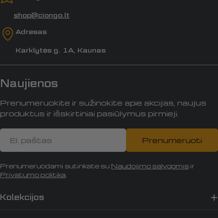
shop@ciongo.lt
Adresas
Karklytės g. 1A, Kaunas
Naujienos
Prenumeruokite ir sužinokite apie akcijas, naujus
produktus ir išskirtiniai pasiūlymus pirmieji.
El.
Prenumeruoti
paštas
Prenumeruodami sutinkate su
Naudojimo sąlygomis
ir
Privatumo politika
.
Kolekcijos