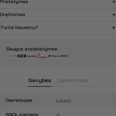
Pristatymas
Grąžinimas
Turite klausimų?
Apmokėjimo
Saugus atsiskaitymas
būdai
Savybės
Gamintojas
Gamintojas
Loncin
550L Karterio
4