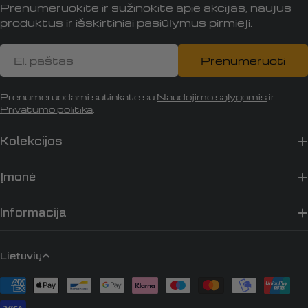
Prenumeruokite ir sužinokite apie akcijas, naujus
produktus ir išskirtiniai pasiūlymus pirmieji.
El.
Prenumeruoti
paštas
Prenumeruodami sutinkate su
Naudojimo sąlygomis
ir
Privatumo politika
.
Kolekcijos
Įmonė
Informacija
K
Lietuvių
a
Apmokėjimo
l
būdai