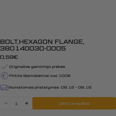
BOLT,HEXAGON FLANGE,
380140030-0005
Įprasta
0,59€
kaina
Originalios gamintojo prekės
Pirkite išsimokėtinai nuo 100€
Numatomas pristatymas:
08.12 - 08.16
Kiekis
Įdėti į krepšelį
Sumažinti kiekį: BOLT,HEXAGON 
Padidinti BOLT,HEXAGON FL