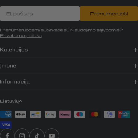
El.
Prenumeruoti
paštas
Prenumeruodami sutinkate su
Naudojimo sąlygomis
ir
Privatumo politika
.
Kolekcijos
Įmonė
Informacija
K
Lietuvių
a
Apmokėjimo
l
būdai
b
a