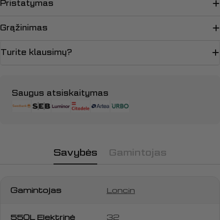
Pristatymas
Grąžinimas
Turite klausimų?
Apmokėjimo
Saugus atsiskaitymas
būdai
Savybės
Gamintojas
Gamintojas
Loncin
550L Elektrinė
32