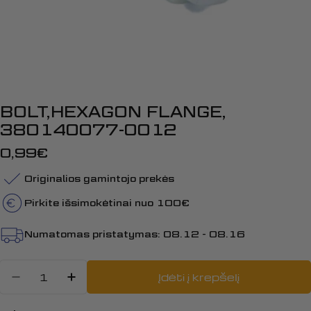
BOLT,HEXAGON FLANGE,
380140077-0012
Įprasta
0,99€
kaina
Originalios gamintojo prekės
Pirkite išsimokėtinai nuo 100€
Numatomas pristatymas:
08.12 - 08.16
Kiekis
Įdėti į krepšelį
Sumažinti kiekį: BOLT,HEXAGON 
Padidinti BOLT,HEXAGON FL