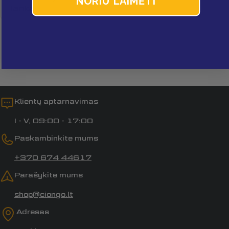
NORIU LAIMĖTI
lankai
Laukai, pažymėti *, yra privalomi.
Siųsti klausimą
Klientų aptarnavimas
I - V, 09:00 - 17:00
Paskambinkite mums
+370 674 44617
Parašykite mums
shop@ciongo.lt
Adresas