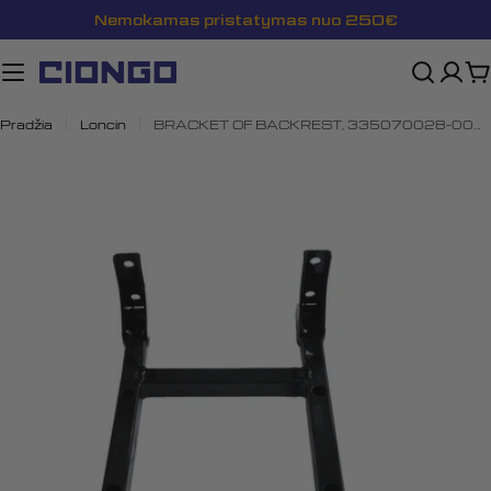
Pereiti
Nemokamas pristatymas nuo 250€
prie
turinio
K
Pradžia
Loncin
BRACKET OF BACKREST, 335070028-0001
Atidaryti mediją 0 modalyje