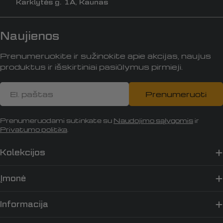
Karklytės g. 1A, Kaunas
Naujienos
Prenumeruokite ir sužinokite apie akcijas, naujus
produktus ir išskirtiniai pasiūlymus pirmieji.
El.
Prenumeruoti
paštas
Prenumeruodami sutinkate su
Naudojimo sąlygomis
ir
Privatumo politika
.
Kolekcijos
Įmonė
Informacija