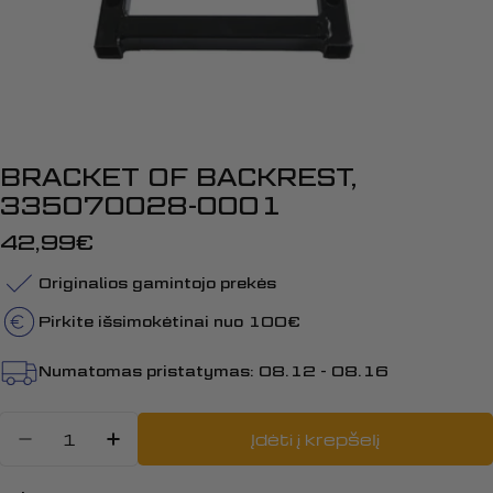
BRACKET OF BACKREST,
335070028-0001
Įprasta
42,99€
kaina
Originalios gamintojo prekės
Pirkite išsimokėtinai nuo 100€
Numatomas pristatymas:
08.12 - 08.16
Kiekis
Įdėti į krepšelį
Sumažinti kiekį: BRACKET OF BA
Padidinti BRACKET OF BACK