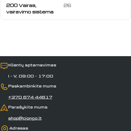
200 Vairas,
26
vardas
vairavimo sistema
Jūsų
el.
paštas
Jūsų
telefonas
Jūsų
pranešimas
Klientų aptarnavimas
I - V, 09:00 - 17:00
Laukai, pažymėti *, yra privalomi.
Paskambinkite mums
Siųsti klausimą
+370 674 44617
Parašykite mums
shop@ciongo.lt
Adresas