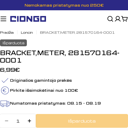
Pereiti
Nemokamas pristatymas nuo 250€
prie
turinio
K
Pradžia
Loncin
BRACKET,METER, 281570164-0001
Išparduota
BRACKET,METER, 281570164-
0001
Įprasta
6,99€
kaina
Originalios gamintojo prekės
Pirkite išsimokėtinai nuo 100€
Numatomas pristatymas:
08.15 - 08.19
Kiekis
Išparduota
Sumažinti kiekį: BRACKET,METER
Padidinti BRACKET,METER, 