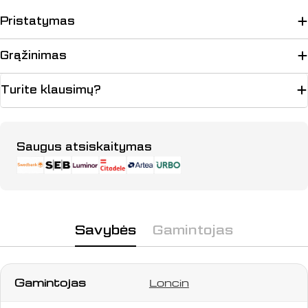
Pristatymas
Grąžinimas
Turite klausimų?
Apmokėjimo
Saugus atsiskaitymas
būdai
Savybės
Gamintojas
Gamintojas
Loncin
Užduokite klausimą
Jūsų