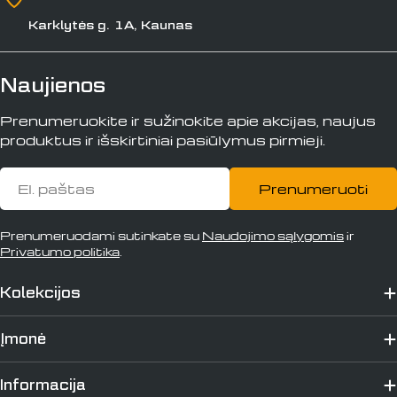
Karklytės g. 1A, Kaunas
Naujienos
Prenumeruokite ir sužinokite apie akcijas, naujus
produktus ir išskirtiniai pasiūlymus pirmieji.
El.
Prenumeruoti
paštas
Prenumeruodami sutinkate su
Naudojimo sąlygomis
ir
Privatumo politika
.
Kolekcijos
Įmonė
Informacija