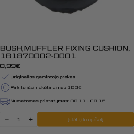
BUSH,MUFFLER FIXING CUSHION,
181870002-0001
Įprasta
0,99€
kaina
Originalios gamintojo prekės
Pirkite išsimokėtinai nuo 100€
Numatomas pristatymas:
08.11 - 08.15
Kiekis
Įdėti į krepšelį
Sumažinti kiekį: BUSH,MUFFLER 
Padidinti BUSH,MUFFLER FI