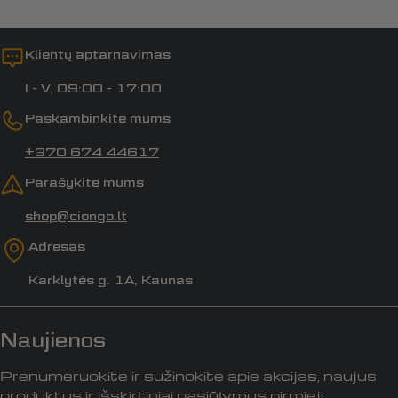
Klientų aptarnavimas
I - V, 09:00 - 17:00
Paskambinkite mums
+370 674 44617
Parašykite mums
shop@ciongo.lt
Adresas
Karklytės g. 1A, Kaunas
Naujienos
Prenumeruokite ir sužinokite apie akcijas, naujus
produktus ir išskirtiniai pasiūlymus pirmieji.