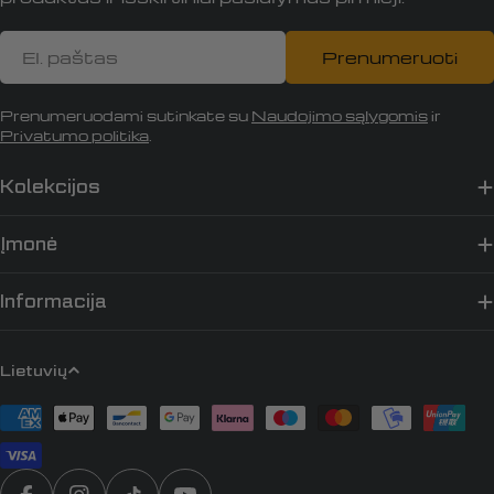
El.
Prenumeruoti
paštas
Prenumeruodami sutinkate su
Naudojimo sąlygomis
ir
Privatumo politika
.
Kolekcijos
Įmonė
Informacija
K
Lietuvių
a
Apmokėjimo
l
būdai
b
a