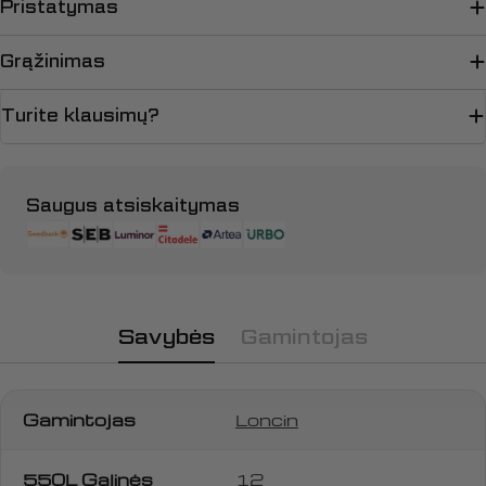
Pristatymas
Grąžinimas
Turite klausimų?
Apmokėjimo
Saugus atsiskaitymas
būdai
Savybės
Gamintojas
Gamintojas
Loncin
550L Galinės
12