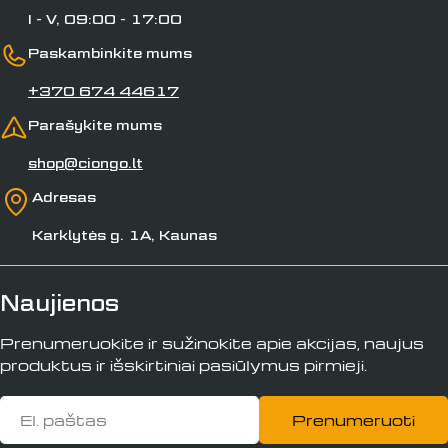
I - V, 09:00 - 17:00
Paskambinkite mums
+370 674 44617
Parašykite mums
shop@ciongo.lt
Adresas
Karklytės g. 1A, Kaunas
Naujienos
Prenumeruokite ir sužinokite apie akcijas, naujus
produktus ir išskirtiniai pasiūlymus pirmieji.
El.
Prenumeruoti
paštas