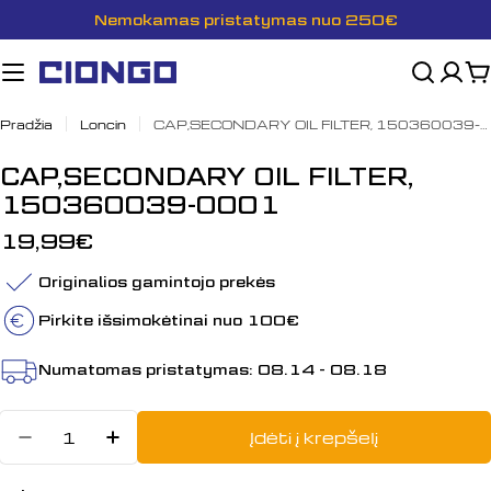
Pereiti
Nemokamas pristatymas nuo 250€
prie
turinio
K
Pradžia
Loncin
CAP,SECONDARY OIL FILTER, 150360039-0001
CAP,SECONDARY OIL FILTER,
150360039-0001
Įprasta
19,99€
kaina
Originalios gamintojo prekės
Pirkite išsimokėtinai nuo 100€
Numatomas pristatymas:
08.14 - 08.18
Kiekis
Įdėti į krepšelį
Sumažinti kiekį: CAP,SECONDARY 
Padidinti CAP,SECONDARY O