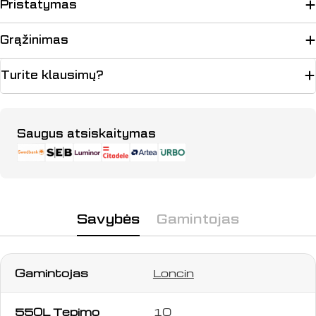
Pristatymas
Grąžinimas
Turite klausimų?
Apmokėjimo
Saugus atsiskaitymas
būdai
Savybės
Gamintojas
Gamintojas
Loncin
550L Tepimo
10