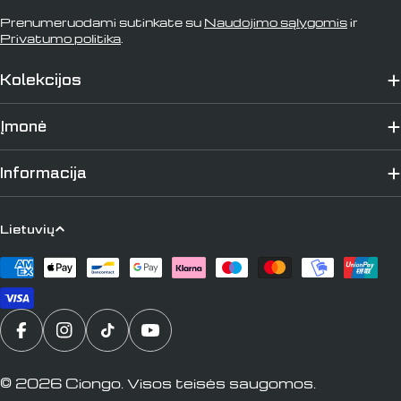
Prenumeruodami sutinkate su
Naudojimo sąlygomis
ir
Privatumo politika
.
Kolekcijos
Įmonė
Informacija
K
Lietuvių
a
Apmokėjimo
l
būdai
b
a
Translation missing: lt.general.social.links.faceb
„Instagram“
„TikTok“
„YouTube“
© 2026
Ciongo
. Visos teisės saugomos.