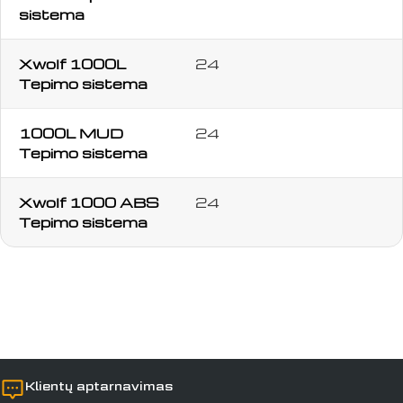
sistema
Užduokite klausimą
Xwolf 1000L
24
Tepimo sistema
Jūsų
vardas
1000L MUD
24
Jūsų
Tepimo sistema
el.
paštas
Jūsų
Xwolf 1000 ABS
24
telefonas
Tepimo sistema
Jūsų
pranešimas
Laukai, pažymėti *, yra privalomi.
Siųsti klausimą
Klientų aptarnavimas