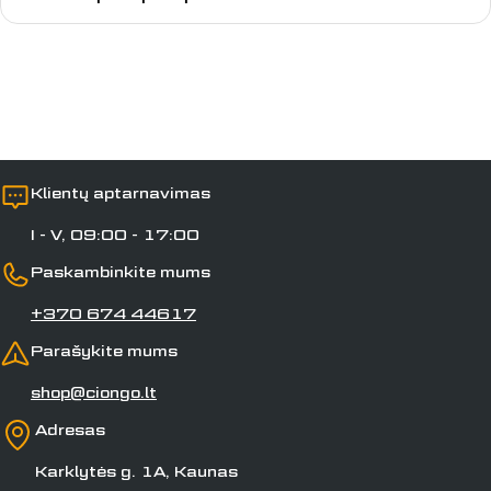
Laukai, pažymėti *, yra privalomi.
Siųsti klausimą
Klientų aptarnavimas
I - V, 09:00 - 17:00
Paskambinkite mums
+370 674 44617
Parašykite mums
shop@ciongo.lt
Adresas
Karklytės g. 1A, Kaunas