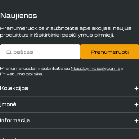
Naujienos
Prenumeruokite ir sužinokite apie akcijas, naujus
produktus ir išskirtiniai pasiūlymus pirmieji.
El.
Prenumeruoti
paštas
Prenumeruodami sutinkate su
Naudojimo sąlygomis
ir
Privatumo politika
.
Kolekcijos
Įmonė
Informacija