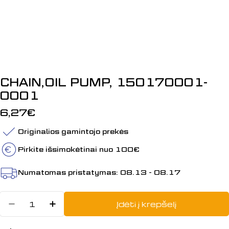
CHAIN,OIL PUMP, 150170001-
0001
Įprasta
6,27€
kaina
Originalios gamintojo prekės
Pirkite išsimokėtinai nuo 100€
Numatomas pristatymas:
08.13 - 08.17
Kiekis
Įdėti į krepšelį
Sumažinti kiekį: CHAIN,OIL PUMP,
Padidinti CHAIN,OIL PUMP, 