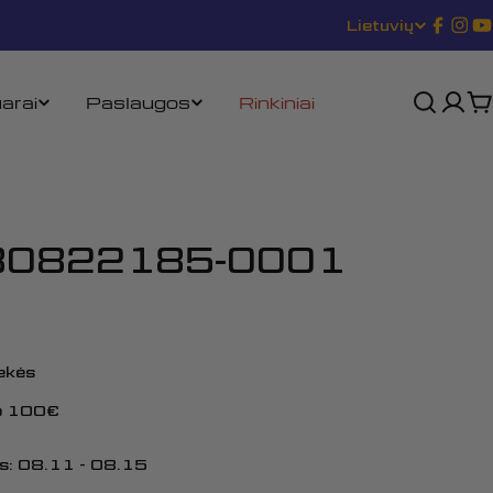
Lietuvių
K
Transl
„In
„
missin
a
lt.gene
arai
Paslaugos
Rinkiniai
K
l
b
a
80822185-0001
rekės
uo 100€
s:
08.11 - 08.15