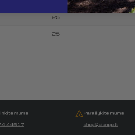
2
25
25
inkite mums
Parašykite mums
74 44617
shop@ciongo.lt