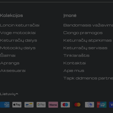
Kolekcijos
Įmonė
Loncin keturračiai
Bandomasis važiavim
Voge motociklai
Ciongo pramogos
Keturračių dalys
Keturračių atpirkimas
Motociklų dalys
Keturračių servisas
Šalmai
Tinklaraštis
Apranga
Kontaktai
Aksesuarai
Apie mus
Tapk didmenos partne
K
Lietuvių
a
Apmokėjimo
būdai