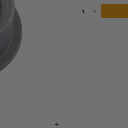
Kiekis
Sumažinti kiek
Padidinti