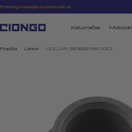
Pereiti
Pristatymas
Apie mus
Kontaktai
prie
turinio
Keturračiai
Motocikl
Pradžia
Loncin
COLLAR, 380822185-0001