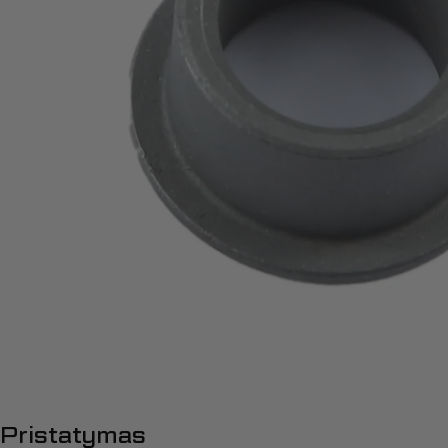
Atidaryti mediją 0 modalyje
Pristatymas