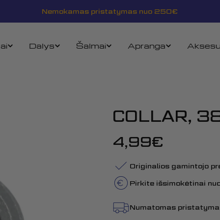
Nemokamas pristatymas nuo 250€
ai
Dalys
Šalmai
Apranga
Aksesu
COLLAR, 3
Įprasta
4,99€
kaina
Originalios gamintojo p
Pirkite išsimokėtinai n
Numatomas pristatyma