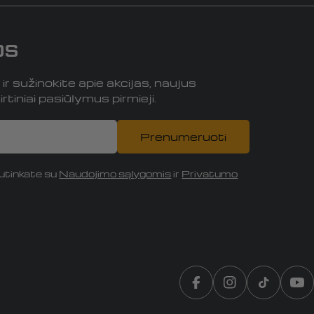
os
r sužinokite apie akcijas, naujus
rtiniai pasiūlymus pirmieji.
Prenumeruoti
tinkate su
Naudojimo sąlygomis
ir
Privatumo
Translation missing:
„Instagram“
„TikTok“
„Y