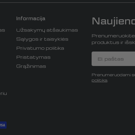
Naujien
Informacija
as
Užsakymų atšaukimas
Prenumeruokite i
Sąlygos ir taisyklės
produktus ir išski
Privatumo politika
El.
Pristatymas
paštas
Grąžinimas
Prenumeruodami su
politika
.
riu