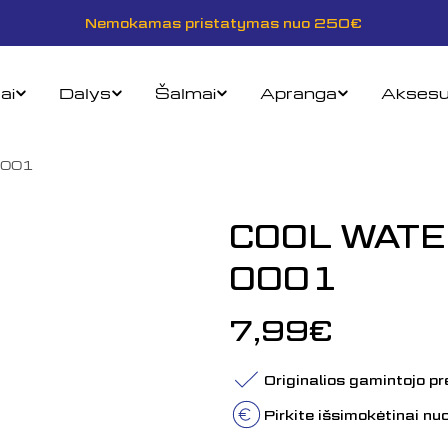
Nemokamas pristatymas nuo 250€
ai
Dalys
Šalmai
Apranga
Aksesu
0001
COOL WATE
0001
Įprasta
7,99€
kaina
Originalios gamintojo p
Pirkite išsimokėtinai n