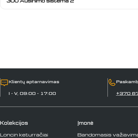
300 Aušinimo sistema 2
Klientų aptarnavimas
Paskamb
I - V, 09:00 - 17:00
+370 6
Kolekcijos
Įmonė
Loncin keturračiai
Bandomasis važiavim