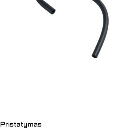
Atidaryti mediją 0 modalyje
Pristatymas