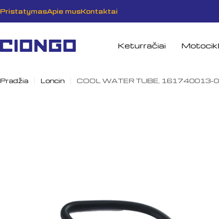
Pereiti
Pristatymas
Apie mus
Kontaktai
prie
turinio
Keturračiai
Motocikl
Pradžia
Loncin
COOL WATER TUBE, 161740013-