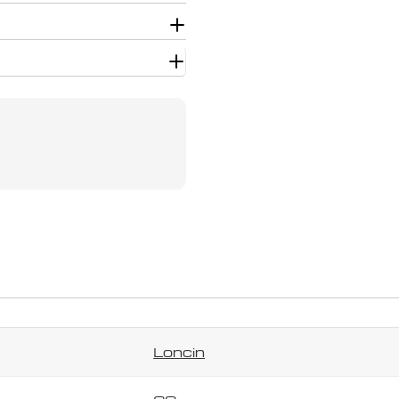
Užduokite klausimą
Jūsų
vardas
Jūsų
el.
paštas
Jūsų
telefonas
Jūsų
pranešimas
Laukai, pažymėti *, yra privalomi.
Siųsti klausimą
Loncin