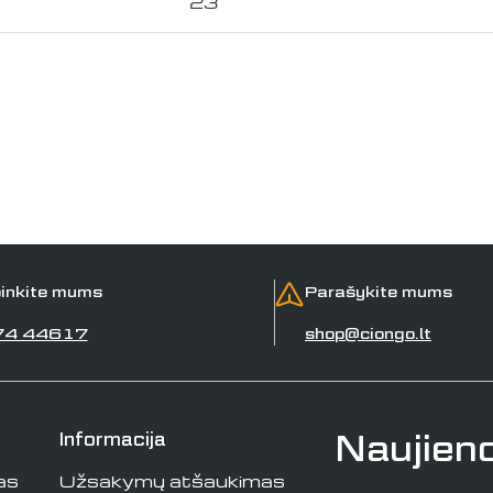
23
inkite mums
Parašykite mums
74 44617
shop@ciongo.lt
Naujien
Informacija
as
Užsakymų atšaukimas