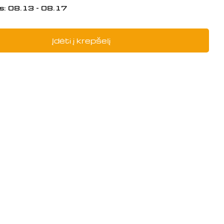
s:
08.13 - 08.17
Įdėti į krepšelį
į: COOL WATER TUBE, 161740013-00
i COOL WATER TUBE, 161740013-0001