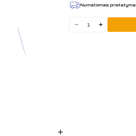
Numatomas pristatyma
Kiekis
Sumažinti kiek
Padidint