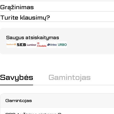
Grąžinimas
Turite klausimų?
Apmokėjimo
Saugus atsiskaitymas
būdai
Savybės
Gamintojas
Gamintojas