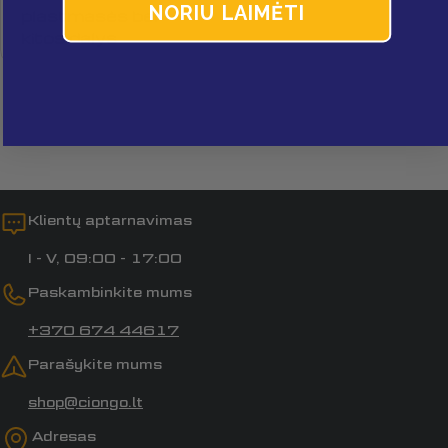
NORIU LAIMĖTI
plastmasės bei
kitos dalys
Laukai, pažymėti *, yra privalomi.
Siųsti klausimą
Klientų aptarnavimas
I - V, 09:00 - 17:00
Paskambinkite mums
+370 674 44617
Parašykite mums
shop@ciongo.lt
Adresas