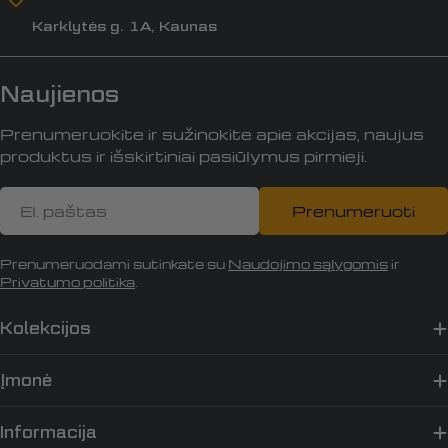
Karklytės g. 1A, Kaunas
Naujienos
Prenumeruokite ir sužinokite apie akcijas, naujus
produktus ir išskirtiniai pasiūlymus pirmieji.
El.
Prenumeruoti
paštas
Prenumeruodami sutinkate su
Naudojimo sąlygomis
ir
Privatumo politika
.
Kolekcijos
Įmonė
Informacija