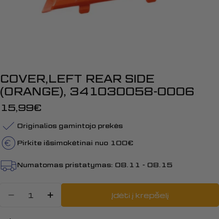
COVER,LEFT REAR SIDE
(ORANGE), 341030058-0006
Įprasta
15,99€
kaina
Originalios gamintojo prekės
Pirkite išsimokėtinai nuo 100€
Numatomas pristatymas:
08.11 - 08.15
Kiekis
Įdėti į krepšelį
Sumažinti kiekį: COVER,LEFT REA
Padidinti COVER,LEFT REAR