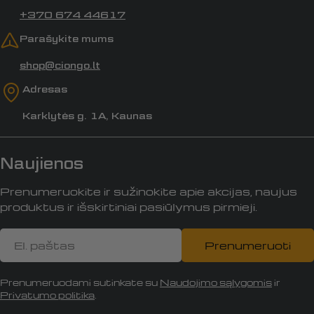
+370 674 44617
Parašykite mums
shop@ciongo.lt
Adresas
Karklytės g. 1A, Kaunas
Naujienos
Prenumeruokite ir sužinokite apie akcijas, naujus
produktus ir išskirtiniai pasiūlymus pirmieji.
El.
Prenumeruoti
paštas
Prenumeruodami sutinkate su
Naudojimo sąlygomis
ir
Privatumo politika
.