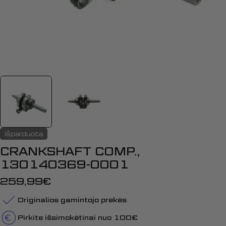
Išparduota
CRANKSHAFT COMP.,
130140369-0001
Įprasta
259,99€
kaina
Originalios gamintojo prekės
Pirkite išsimokėtinai nuo 100€