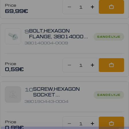
Price
Sumažinti kiek
Padidinti
Add to
69,99€
9
BOLT,HEXAGON
FLANGE, 380140004-
SANDĖLYJE
0009
380140004-0009
Price
Sumažinti kiek
Padidinti
Add to
0,59€
10
SCREW,HEXAGON
SOCKET
SANDĖLYJE
380190443-0004
380190443-0004
Price
Sumažinti kiek
Padidint
Add to
0,99€