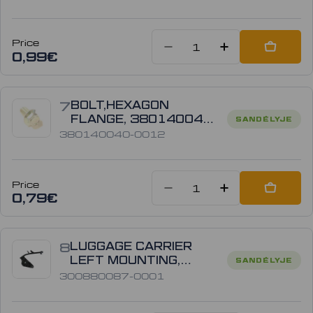
Price
Sumažinti kiek
Padidint
Add to
0,99€
7
BOLT,HEXAGON
FLANGE, 380140040-
SANDĖLYJE
0012
380140040-0012
Price
Sumažinti kiek
Padidinti
Add to
0,79€
8
LUGGAGE CARRIER
LEFT MOUNTING,
SANDĖLYJE
300880087-0001
300880087-0001