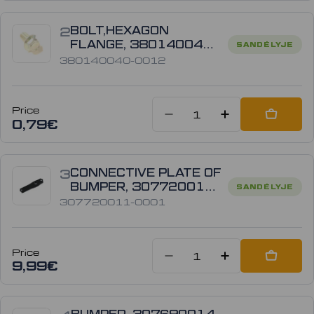
2
BOLT,HEXAGON
FLANGE, 380140040-
SANDĖLYJE
0012
380140040-0012
Price
Sumažinti kiek
Padidinti
Add to
0,79€
3
CONNECTIVE PLATE OF
BUMPER, 307720011-
SANDĖLYJE
0001
307720011-0001
Price
Sumažinti kiek
Padidinti
Add to
9,99€