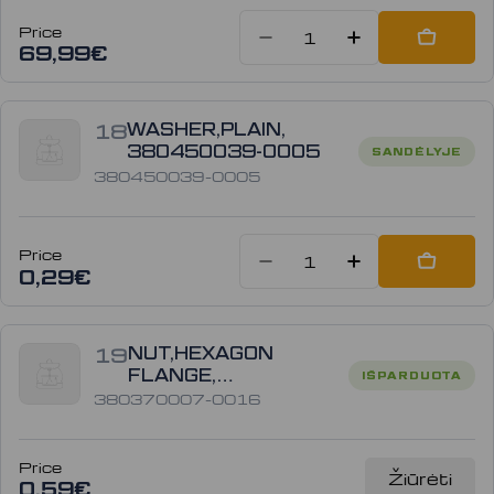
Price
Sumažinti kiek
Padidinti
Add to
69,99€
18
WASHER,PLAIN,
380450039-0005
SANDĖLYJE
380450039-0005
Price
Sumažinti kiekį
Padidinti
Add to
0,29€
19
NUT,HEXAGON
FLANGE,
IŠPARDUOTA
380370007-0016
380370007-0016
Price
Žiūrėti
0,59€