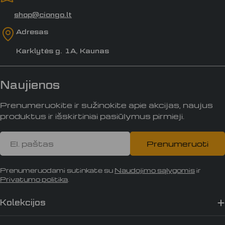
shop@ciongo.lt
Adresas
Karklytės g. 1A, Kaunas
Naujienos
Prenumeruokite ir sužinokite apie akcijas, naujus
produktus ir išskirtiniai pasiūlymus pirmieji.
El.
Prenumeruoti
paštas
Prenumeruodami sutinkate su
Naudojimo sąlygomis
ir
Privatumo politika
.
Kolekcijos