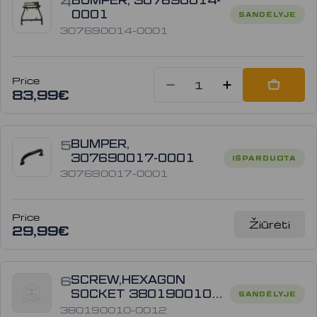
4
BUMPER, 307690014-
0001
SANDĖLYJE
307690014-0001
Price
Sumažinti kiekį
Padidinti
Add to
83,99€
5
BUMPER,
307690017-0001
IŠPARDUOTA
307690017-0001
Price
Žiūrėti
29,99€
6
SCREW,HEXAGON
SOCKET 380190010-
SANDĖLYJE
0012
380190010-0012