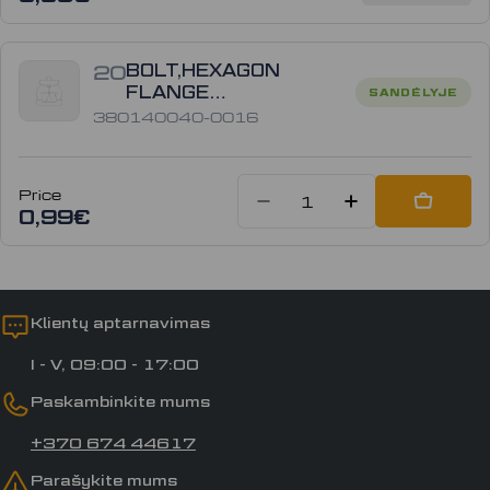
20
BOLT,HEXAGON
FLANGE
SANDĖLYJE
380140040-0016
380140040-0016
Price
Sumažinti kiek
Padidinti
Add to
0,99€
Klientų aptarnavimas
I - V, 09:00 - 17:00
Paskambinkite mums
+370 674 44617
Parašykite mums