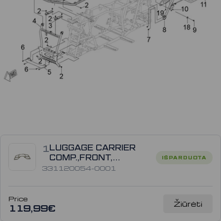
:
1
LUGGAGE CARRIER
COMP.,FRONT,
IŠPARDUOTA
331120054-0001
331120054-0001
Price
Žiūrėti
119,99€