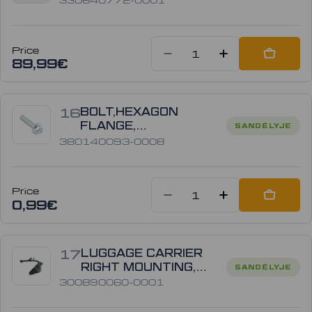
Price
Sumažinti kiek
Padidinti
Add to
89,99€
16
BOLT,HEXAGON
FLANGE,
SANDĖLYJE
380140093-0008
380140093-0008
Price
Sumažinti kiek
Padidinti
Add to
0,99€
17
LUGGAGE CARRIER
RIGHT MOUNTING,
SANDĖLYJE
300890060-0001
300890060-0001