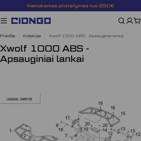
Pereiti
Nemokamas pristatymas nuo 250€
prie
turinio
K
Pradžia
Kolekcija
Xwolf 1000 ABS - Apsauginiai lankai
K
Xwolf 1000 ABS -
o
Apsauginiai lankai
l
e
k
c
i
j
a