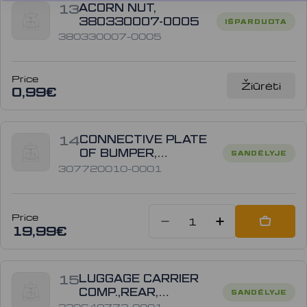
13
ACORN NUT,
380330007-0005
IŠPARDUOTA
380330007-0005
Price
Žiūrėti
0,99€
14
CONNECTIVE PLATE
OF BUMPER,
SANDĖLYJE
307720010-0001
307720010-0001
Price
Sumažinti kiek
Padidinti
Add to
19,99€
15
LUGGAGE CARRIER
COMP.,REAR,
SANDĖLYJE
330640772-0001
330640772-0001