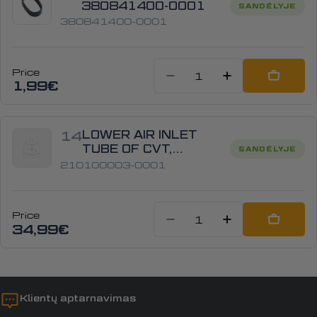
380841400-0001
SANDĖLYJE
380841400-0001
Price
Sumažinti kiekį
Padidinti
Add to
1,99€
14
LOWER AIR INLET
TUBE OF CVT,
SANDĖLYJE
210100003-0001
210100003-0001
Price
Sumažinti kiekį
Padidinti
Add to
34,99€
Klientų aptarnavimas