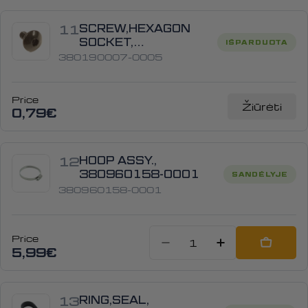
11
SCREW,HEXAGON
SOCKET,
IŠPARDUOTA
380190007-0005
380190007-0005
Price
Žiūrėti
0,79€
12
HOOP ASSY.,
380960158-0001
SANDĖLYJE
380960158-0001
Price
Sumažinti kiekį
Padidinti
Add to
5,99€
13
RING,SEAL,