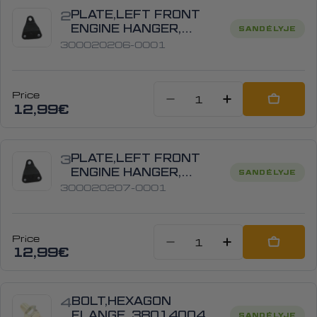
2
PLATE,LEFT FRONT
ENGINE HANGER,
SANDĖLYJE
300020206-0001
300020206-0001
Price
Sumažinti kiekį
Padidinti
Add to
12,99€
3
PLATE,LEFT FRONT
ENGINE HANGER,
SANDĖLYJE
300020207-0001
300020207-0001
Price
Sumažinti kiekį
Padidinti
Add to
12,99€
4
BOLT,HEXAGON
FLANGE, 380140040-
SANDĖLYJE