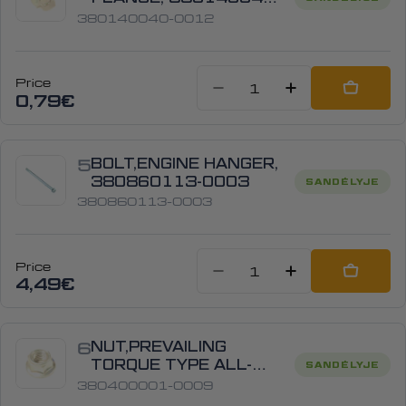
0012
380140040-0012
Price
Sumažinti kiek
Padidinti
Add to
0,79€
5
BOLT,ENGINE HANGER,
380860113-0003
SANDĖLYJE
380860113-0003
Price
Sumažinti kiekį
Padidinti
Add to
4,49€
6
NUT,PREVAILING
TORQUE TYPE ALL-
SANDĖLYJE
METAL HEXAGON WITH
380400001-0009
FLANGE, 380400001-