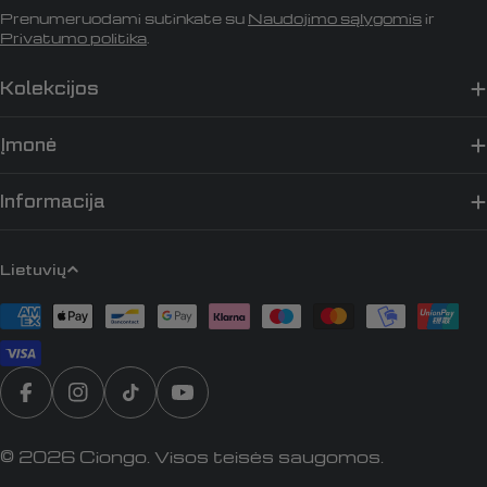
Prenumeruodami sutinkate su
Naudojimo sąlygomis
ir
Privatumo politika
.
Kolekcijos
Įmonė
Informacija
K
Lietuvių
a
Apmokėjimo
l
būdai
b
a
Translation missing: lt.general.social.links.faceb
„Instagram“
„TikTok“
„YouTube“
© 2026
Ciongo
. Visos teisės saugomos.