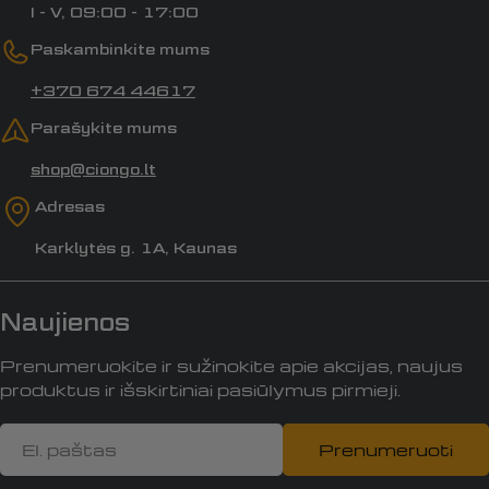
I - V, 09:00 - 17:00
Paskambinkite mums
+370 674 44617
Parašykite mums
shop@ciongo.lt
Adresas
Karklytės g. 1A, Kaunas
Naujienos
Prenumeruokite ir sužinokite apie akcijas, naujus
produktus ir išskirtiniai pasiūlymus pirmieji.
El.
Prenumeruoti
paštas