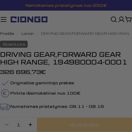
Pereiti
Nemokamas pristatymas nuo 250€
prie
turinio
K
Pradžia
Loncin
DRIVING GEAR,FORWARD GEAR HIGH RANGE, 194980004-0001
Išparduota
DRIVING GEAR,FORWARD GEAR
HIGH RANGE, 194980004-0001
Įprasta
326 696,73€
kaina
Originalios gamintojo prekės
Pirkite išsimokėtinai nuo 100€
Numatomas pristatymas:
08.11 - 08.15
Kiekis
Išparduota
Sumažinti kiekį: DRIVING GEAR,
Padidinti DRIVING GEAR,F