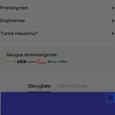
Pristatymas
Grąžinimas
Turite klausimų?
Apmokėjimo
Saugus atsiskaitymas
būdai
Savybės
Gamintojas
Gamintojas
Loncin
Užduokite klausimą
Jūsų