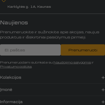
Karklytės g. 1A, Kaunas
Naujienos
Prenumeruokite ir sužinokite apie akcijas, naujus
produktus ir išskirtiniai pasiūlymus pirmieji.
El.
Prenumeruoti
paštas
Prenumeruodami sutinkate su
Naudojimo sąlygomis
ir
Privatumo politika
.
Kolekcijos
Įmonė
Informacija