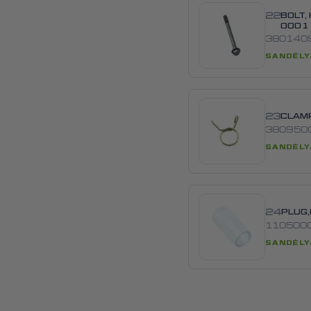
22
BOLT,
0001
380140
SANDĖLY
23
CLAM
380950
SANDĖLY
24
PLUG
110500
SANDĖLY