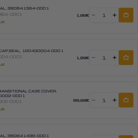
EAL, 380841364-0001
364-0001
1,99€
Decrease q
Incre
Add 
JE
CAP,SEAL, 120430004-0001
004-0001
1,99€
Decrease q
Incre
Add 
JE
RANSITIONAL CASE COVER,
0002-0001
89,99€
002-0001
Decrease q
Incre
Add 
JE
EAL, 380841436-0001