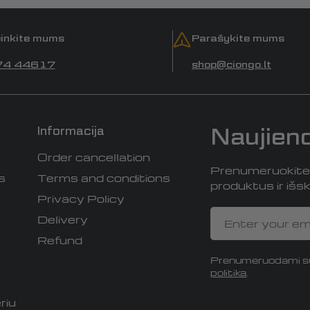
inkite mums
Parašykite mums
74 44617
shop@ciongo.lt
Naujien
Informacija
Order cancellation
Prenumeruokite i
s
Terms and conditions
produktus ir išski
Privacy Policy
Email
Delivery
Refund
Prenumeruodami su
politika
.
riu