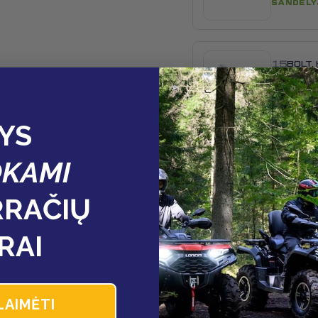
SANDĖLY
15
BOLT,
0005
380140
SANDĖLY
YS
KAMI
16
BODY 
CRAN
110110
RAČIŲ
SANDĖLY
RAI
17
RING,
380841
SANDĖLY
LAIMĖTI