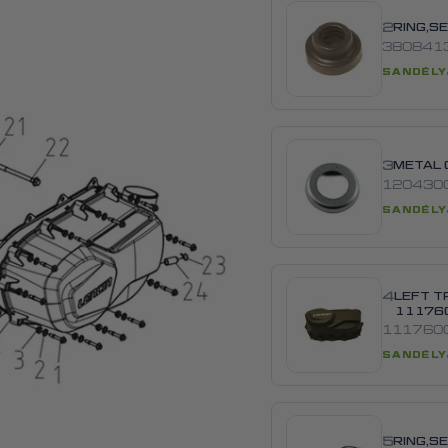
2
RING,S
380841
SANDĖLY
3
METAL 
120430
SANDĖLY
4
LEFT T
11176
111760
SANDĖLY
5
RING,S