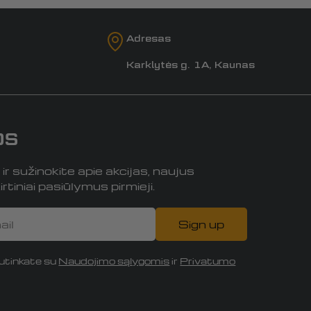
Adresas
Karklytės g. 1A, Kaunas
os
r sužinokite apie akcijas, naujus
rtiniai pasiūlymus pirmieji.
Sign up
tinkate su
Naudojimo sąlygomis
ir
Privatumo