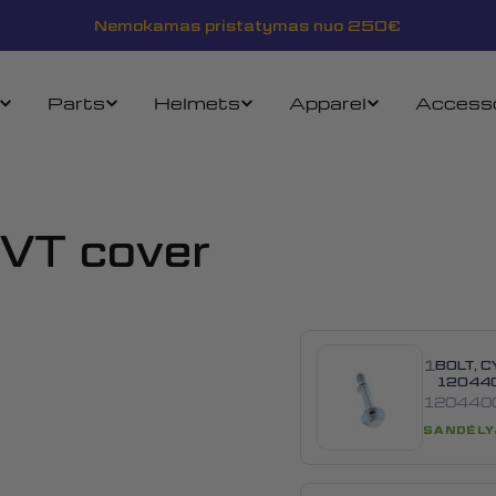
Nemokamas pristatymas nuo 250€
Parts
Helmets
Apparel
Accesso
VT cover
1
BOLT, 
12044
120440
SANDĖLY