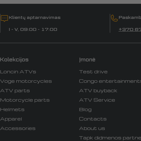
Klientų aptarnavimas
Paskamb
I - V, 09:00 - 17:00
+370 6
Kolekcijos
Įmonė
Loncin ATVs
Test drive
Voge motorcycles
Congo entertainment
ATV parts
ATV buyback
Motorcycle parts
ATV Service
Helmets
Blog
Apparel
Contacts
Accessories
About us
Tapk didmenos partne