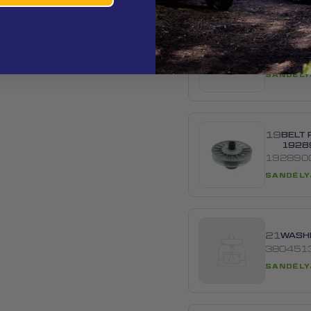
18
RING,
380841
SANDĖLY
19
BELT 
1928
192890
SANDĖLY
21
WASH
380451
SANDĖLY