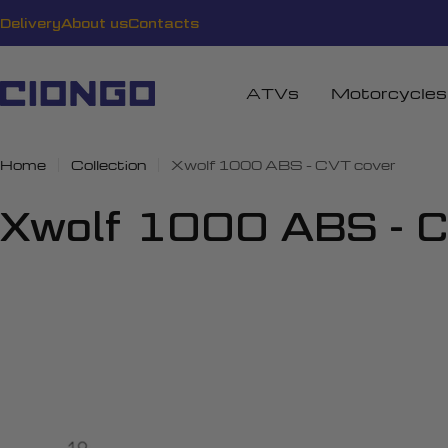
Skip
Delivery
About us
Contacts
to
content
ATVs
Motorcycles
Home
Collection
Xwolf 1000 ABS - CVT cover
C
Xwolf 1000 ABS - C
o
l
l
e