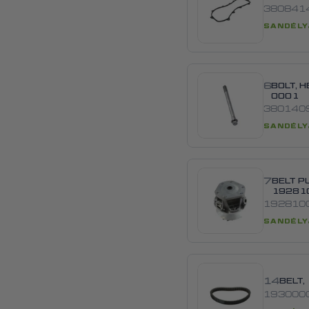
380841
SANDĖLY
6
BOLT, 
0001
380140
SANDĖLY
7
BELT PU
19281
192810
SANDĖLY
14
BELT
193000