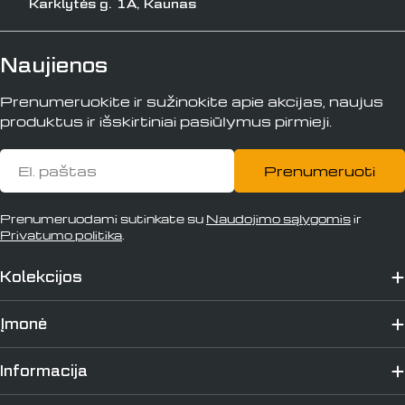
Karklytės g. 1A, Kaunas
Naujienos
Prenumeruokite ir sužinokite apie akcijas, naujus
produktus ir išskirtiniai pasiūlymus pirmieji.
El.
Prenumeruoti
paštas
Prenumeruodami sutinkate su
Naudojimo sąlygomis
ir
Privatumo politika
.
Kolekcijos
Įmonė
Informacija