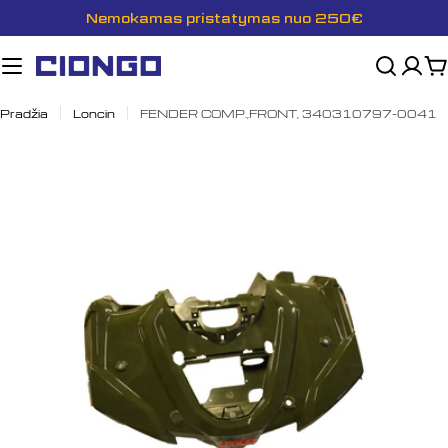
Pereiti
Nemokamas pristatymas nuo 250€
prie
turinio
K
Pradžia
Loncin
FENDER COMP.,FRONT, 340310797-0041
Atidaryti mediją 0 modalyje