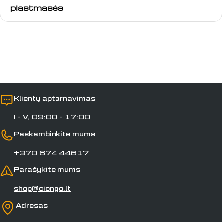
plastmasės
Laukai, pažymėti *, yra privalomi.
Siųsti klausimą
Klientų aptarnavimas
I - V, 09:00 - 17:00
Paskambinkite mums
+370 674 44617
Parašykite mums
shop@ciongo.lt
Adresas