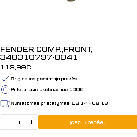
FENDER COMP.,FRONT,
340310797-0041
Įprasta
113,99€
kaina
Originalios gamintojo prekės
Pirkite išsimokėtinai nuo 100€
Numatomas pristatymas:
08.14 - 08.18
Kiekis
Įdėti į krepšelį
Sumažinti kiekį: FENDER COMP.,
Padidinti FENDER COMP.,FR