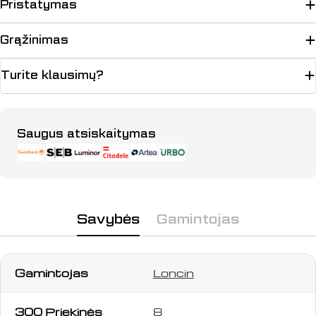
Pristatymas
Grąžinimas
Turite klausimų?
Užduokite klausimą
Apmokėjimo
Saugus atsiskaitymas
būdai
Jūsų
vardas
Jūsų
el.
paštas
Savybės
Gamintojas
Jūsų
telefonas
Jūsų
Gamintojas
Loncin
pranešimas
300 Priekinės
8