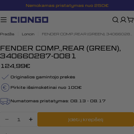
Pereiti
Nemokamas pristatymas nuo 250€
prie
turinio
K
Pradžia
Loncin
FENDER COMP.,REAR (GREEN), 340660287-0081
FENDER COMP.,REAR (GREEN),
340660287-0081
Įprasta
124,99€
kaina
Originalios gamintojo prekės
Pirkite išsimokėtinai nuo 100€
Numatomas pristatymas:
08.13 - 08.17
Kiekis
Įdėti į krepšelį
Sumažinti kiekį: FENDER COMP.,R
Padidinti FENDER COMP.,RE