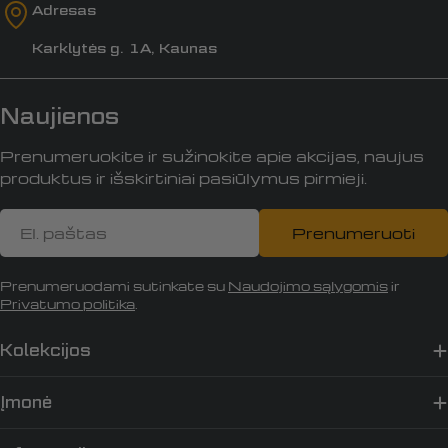
Adresas
Karklytės g. 1A, Kaunas
Naujienos
Prenumeruokite ir sužinokite apie akcijas, naujus
produktus ir išskirtiniai pasiūlymus pirmieji.
El.
Prenumeruoti
paštas
Prenumeruodami sutinkate su
Naudojimo sąlygomis
ir
Privatumo politika
.
Kolekcijos
Įmonė