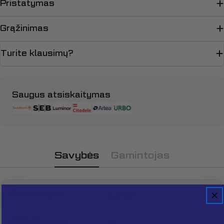
Pristatymas
Grąžinimas
Turite klausimų?
Apmokėjimo
Saugus atsiskaitymas
būdai
Savybės
Gamintojas
Gamintojas
Loncin
Užduokite klausimą
200 Sėdynė,
9