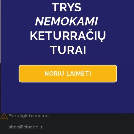
TRYS
Jūsų
galinės
vardas
plastmasės ir kitos
NEMOKAMI
dalys
Jūsų
el.
paštas
KETURRAČIŲ
Jūsų
telefonas
TURAI
Jūsų
pranešimas
Klientų aptarnavimas
NORIU LAIMĖTI
Laukai, pažymėti *, yra privalomi.
I - V, 09:00 - 17:00
Paskambinkite mums
Siųsti klausimą
+370 674 44617
Parašykite mums
shop@ciongo.lt