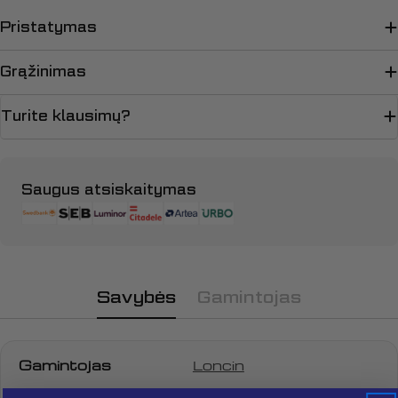
Pristatymas
Grąžinimas
Turite klausimų?
Apmokėjimo
Saugus atsiskaitymas
būdai
Savybės
Gamintojas
Gamintojas
Loncin