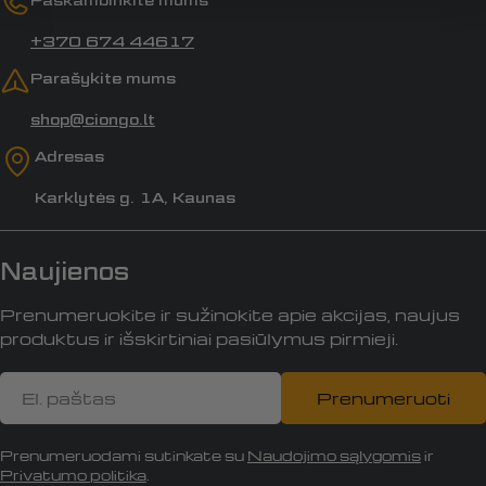
+370 674 44617
Parašykite mums
shop@ciongo.lt
Adresas
Karklytės g. 1A, Kaunas
Naujienos
Prenumeruokite ir sužinokite apie akcijas, naujus
produktus ir išskirtiniai pasiūlymus pirmieji.
El.
Prenumeruoti
paštas
Prenumeruodami sutinkate su
Naudojimo sąlygomis
ir
Privatumo politika
.