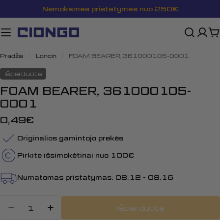
Pereiti
Nemokamas pristatymas nuo 250€
prie
turinio
K
Pradžia
Loncin
FOAM BEARER, 361000105-0001
Išparduota
FOAM BEARER, 361000105-
0001
Įprasta
0,49€
kaina
Originalios gamintojo prekės
Pirkite išsimokėtinai nuo 100€
Numatomas pristatymas:
08.12 - 08.16
Kiekis
Išparduota
Sumažinti kiekį: FOAM BEARER, 3
Padidinti FOAM BEARER, 36