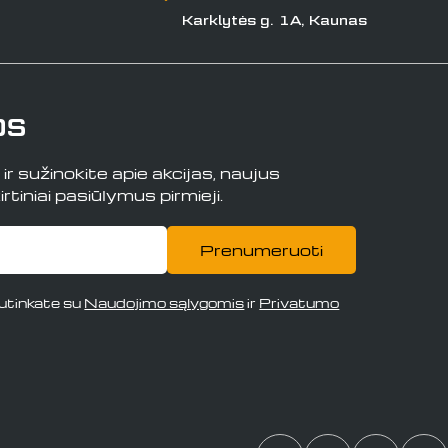
Karklytės g. 1A, Kaunas
os
r sužinokite apie akcijas, naujus
rtiniai pasiūlymus pirmieji.
Prenumeruoti
tinkate su
Naudojimo sąlygomis
ir
Privatumo