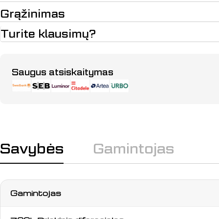
Grąžinimas
Turite klausimų?
Apmokėjimo
Saugus atsiskaitymas
būdai
Savybės
Gamintojas
Gamintojas