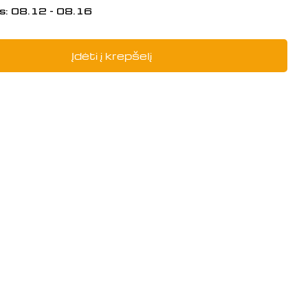
s:
08.12 - 08.16
Įdėti į krepšelį
į: FORK OF UNIVERSAL JOINT, 26212
i FORK OF UNIVERSAL JOINT, 2621200