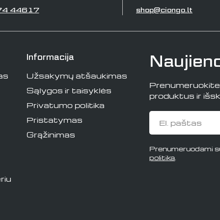
74 44617
shop@ciongo.lt
Naujien
Informacija
as
Užsakymų atšaukimas
Prenumeruokite i
Sąlygos ir taisyklės
produktus ir išski
Privatumo politika
El.
Pristatymas
paštas
Grąžinimas
Prenumeruodami su
politika
.
riu