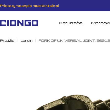
Pereiti
Pristatymas
Apie mus
Kontaktai
prie
turinio
Keturračiai
Motocikl
Pradžia
Loncin
FORK OF UNIVERSAL JOINT, 2621