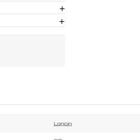
Užduokite klausimą
Jūsų
vardas
Jūsų
el.
paštas
Jūsų
telefonas
Jūsų
pranešimas
Loncin
Laukai, pažymėti *, yra privalomi.