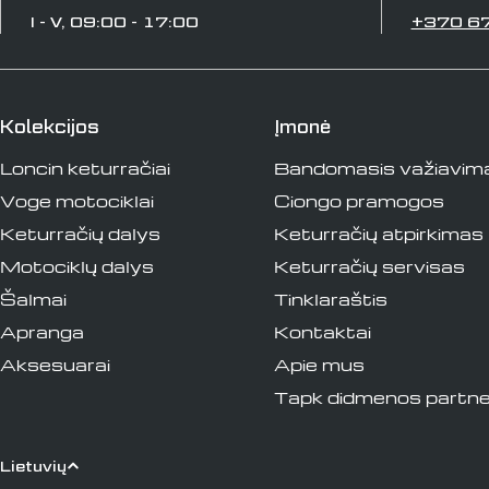
I - V, 09:00 - 17:00
+370 6
Kolekcijos
Įmonė
Loncin keturračiai
Bandomasis važiavim
Voge motociklai
Ciongo pramogos
Keturračių dalys
Keturračių atpirkimas
Motociklų dalys
Keturračių servisas
Šalmai
Tinklaraštis
Apranga
Kontaktai
Aksesuarai
Apie mus
Tapk didmenos partne
K
Lietuvių