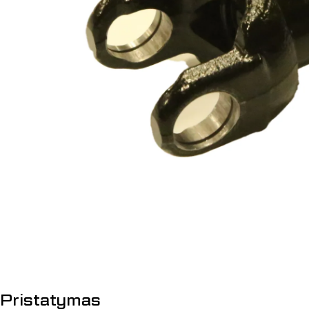
Atidaryti mediją 0 modalyje
Pristatymas