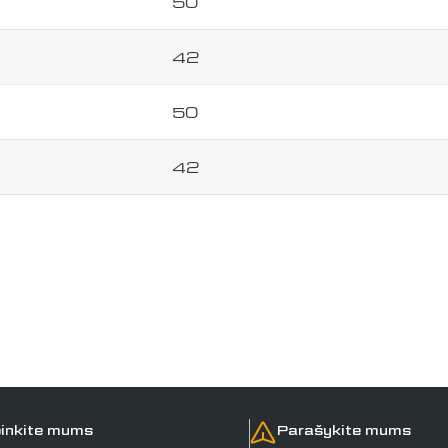
50
Siųsti klausimą
42
50
42
inkite mums
Parašykite mums