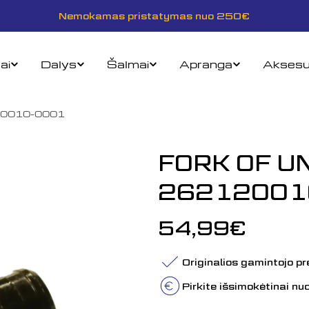
Nemokamas pristatymas nuo 250€
ai
Dalys
Šalmai
Apranga
Aksesu
20010-0001
FORK OF UN
26212001
Įprasta
54,99€
kaina
Originalios gamintojo p
Pirkite išsimokėtinai n