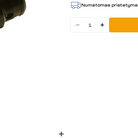
Numatomas pristatyma
Kiekis
Sumažinti kiek
Padidint