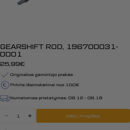
GEARSHIFT ROD, 196700031-
0001
Įprasta
25,99€
kaina
Originalios gamintojo prekės
Pirkite išsimokėtinai nuo 100€
Numatomas pristatymas:
08.12 - 08.16
Kiekis
Įdėti į krepšelį
Sumažinti kiekį: GEARSHIFT ROD,
Padidinti GEARSHIFT ROD, 1