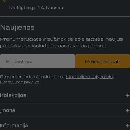
Karklytės g. 1A, Kaunas
Naujienos
Prenumeruokite ir sužinokite apie akcijas, naujus
produktus ir išskirtiniai pasiūlymus pirmieji.
El.
Prenumeruoti
paštas
Prenumeruodami sutinkate su
Naudojimo sąlygomis
ir
Privatumo politika
.
Kolekcijos
Įmonė
Informacija