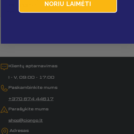
NORIU LAIMĖTI
perjungimo
sistema
Laukai, pažymėti *, yra privalomi.
Siųsti klausimą
Klientų aptarnavimas
I - V, 09:00 - 17:00
Paskambinkite mums
+370 674 44617
Parašykite mums
shop@ciongo.lt
Adresas