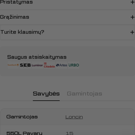
Pristatymas
Grąžinimas
Turite klausimų?
Apmokėjimo
Saugus atsiskaitymas
būdai
Savybės
Gamintojas
Gamintojas
Loncin
550L Pavarų
15