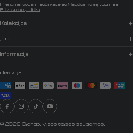
Prenumeruodami sutinkate su
Naudojimo sąlygomis
ir
Privatumo politika
.
Kolekcijos
Įmonė
Informacija
K
Lietuvių
a
Apmokėjimo
l
būdai
b
a
Translation missing: lt.general.social.links.faceb
„Instagram“
„TikTok“
„YouTube“
© 2026
Ciongo
. Visos teisės saugomos.