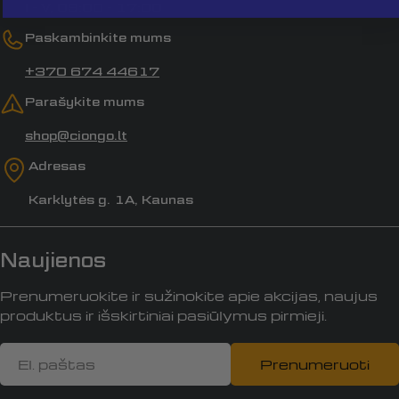
I - V, 09:00 - 17:00
Paskambinkite mums
+370 674 44617
Parašykite mums
shop@ciongo.lt
Adresas
Karklytės g. 1A, Kaunas
Naujienos
Prenumeruokite ir sužinokite apie akcijas, naujus
produktus ir išskirtiniai pasiūlymus pirmieji.
El.
Prenumeruoti
paštas