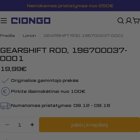
Pereiti
Nemokamas pristatymas nuo 250€
prie
turinio
K
Pradžia
Loncin
GEARSHIFT ROD, 196700037-0001
GEARSHIFT ROD, 196700037-
0001
Įprasta
19,99€
kaina
Originalios gamintojo prekės
Pirkite išsimokėtinai nuo 100€
Numatomas pristatymas:
08.12 - 08.16
Kiekis
Įdėti į krepšelį
Sumažinti kiekį: GEARSHIFT ROD,
Padidinti GEARSHIFT ROD, 1