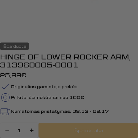
Išparduota
HINGE OF LOWER ROCKER ARM,
313960005-0001
Įprasta
25,99€
kaina
Originalios gamintojo prekės
Pirkite išsimokėtinai nuo 100€
Numatomas pristatymas:
08.13 - 08.17
Kiekis
Išparduota
Sumažinti kiekį: HINGE OF LOWE
Padidinti HINGE OF LOWER