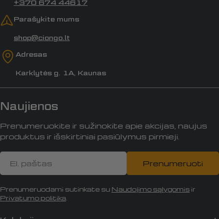
+370 674 44617
Parašykite mums
shop@ciongo.lt
Adresas
Karklytės g. 1A, Kaunas
Naujienos
Prenumeruokite ir sužinokite apie akcijas, naujus
produktus ir išskirtiniai pasiūlymus pirmieji.
El.
Prenumeruoti
paštas
Prenumeruodami sutinkate su
Naudojimo sąlygomis
ir
Privatumo politika
.