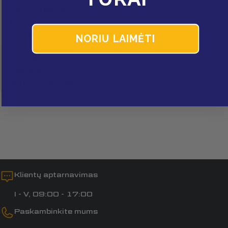
Jūsų
300 Priekinė
5
pranešimas
pakaba,
amortizatoriai
NORIU LAIMĖTI
Laukai, pažymėti *, yra privalomi.
200 Priekinė
18
pakaba,
Siųsti klausimą
amortizatoriai
Klientų aptarnavimas
I - V, 09:00 - 17:00
Paskambinkite mums