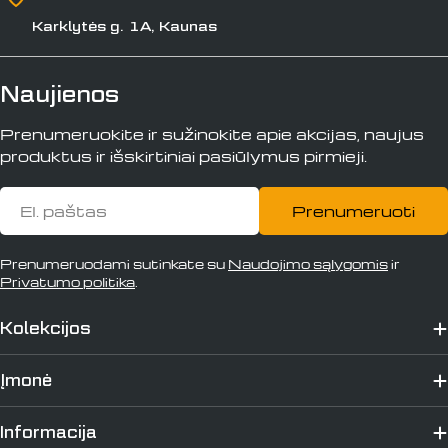
Karklytės g. 1A, Kaunas
Naujienos
Prenumeruokite ir sužinokite apie akcijas, naujus
produktus ir išskirtiniai pasiūlymus pirmieji.
El.
Prenumeruoti
paštas
Prenumeruodami sutinkate su
Naudojimo sąlygomis
ir
Privatumo politika
.
Kolekcijos
Įmonė
Informacija