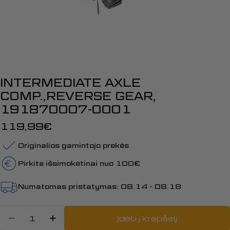
INTERMEDIATE AXLE
COMP.,REVERSE GEAR,
191870007-0001
Įprasta
119,99€
kaina
Originalios gamintojo prekės
Pirkite išsimokėtinai nuo 100€
Numatomas pristatymas:
08.14 - 08.18
Kiekis
Įdėti į krepšelį
Sumažinti kiekį: INTERMEDIATE 
Padidinti INTERMEDIATE A