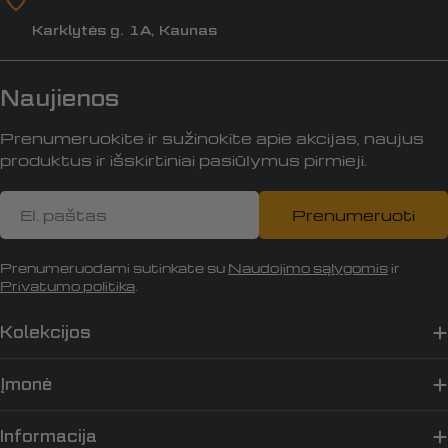
Karklytės g. 1A, Kaunas
Naujienos
Prenumeruokite ir sužinokite apie akcijas, naujus
produktus ir išskirtiniai pasiūlymus pirmieji.
El.
Prenumeruoti
paštas
Prenumeruodami sutinkate su
Naudojimo sąlygomis
ir
Privatumo politika
.
Kolekcijos
Įmonė
Informacija