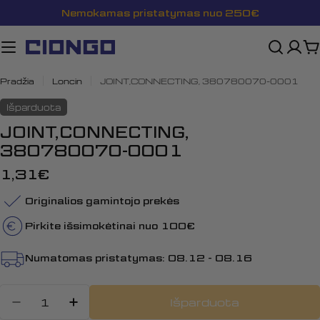
Pereiti
Nemokamas pristatymas nuo 250€
prie
turinio
K
Pradžia
Loncin
JOINT,CONNECTING, 380780070-0001
Išparduota
JOINT,CONNECTING,
380780070-0001
Įprasta
1,31€
kaina
Originalios gamintojo prekės
Pirkite išsimokėtinai nuo 100€
Numatomas pristatymas:
08.12 - 08.16
Kiekis
Išparduota
Sumažinti kiekį: JOINT,CONNECTI
Padidinti JOINT,CONNECTIN