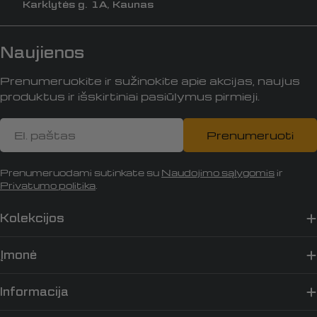
Karklytės g. 1A, Kaunas
Naujienos
Prenumeruokite ir sužinokite apie akcijas, naujus
produktus ir išskirtiniai pasiūlymus pirmieji.
El.
Prenumeruoti
paštas
Prenumeruodami sutinkate su
Naudojimo sąlygomis
ir
Privatumo politika
.
Kolekcijos
Įmonė
Informacija