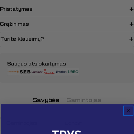
Pristatymas
Grąžinimas
Turite klausimų?
Apmokėjimo
Saugus atsiskaitymas
būdai
Savybės
Gamintojas
Užduokite klausimą
Gamintojas
Loncin
Jūsų