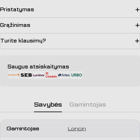
Pristatymas
Grąžinimas
Turite klausimų?
Apmokėjimo
Saugus atsiskaitymas
būdai
Savybės
Gamintojas
Gamintojas
Loncin
Užduokite klausimą
Jūsų