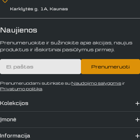
Karklytės g. 1A, Kaunas
Naujienos
Prenumeruokite ir sužinokite apie akcijas, naujus
produktus ir išskirtiniai pasiūlymus pirmieji.
El.
Prenumeruoti
paštas
Prenumeruodami sutinkate su
Naudojimo sąlygomis
ir
Privatumo politika
.
Kolekcijos
Įmonė
Informacija