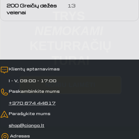
TRYS
200 Greičių dėžės
13
vardas
velenai
NEMOKAMI
Jūsų
el.
paštas
KETURRAČIŲ
Jūsų
telefonas
TURAI
Jūsų
pranešimas
Klientų aptarnavimas
NORIU LAIMĖTI
I - V, 09:00 - 17:00
Laukai, pažymėti *, yra privalomi.
Paskambinkite mums
Siųsti klausimą
+370 674 44617
Parašykite mums
shop@ciongo.lt
Adresas