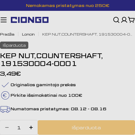
Pereiti
Nemokamas pristatymas nuo 250€
prie
turinio
K
Pradžia
Loncin
KEP NUT,COUNTERSHAFT, 191530004-0001
Išparduota
KEP NUT,COUNTERSHAFT,
191530004-0001
Įprasta
3,49€
kaina
Originalios gamintojo prekės
Pirkite išsimokėtinai nuo 100€
Numatomas pristatymas:
08.12 - 08.16
Kiekis
Išparduota
Sumažinti kiekį: KEP NUT,COUNT
Padidinti KEP NUT,COUNTE