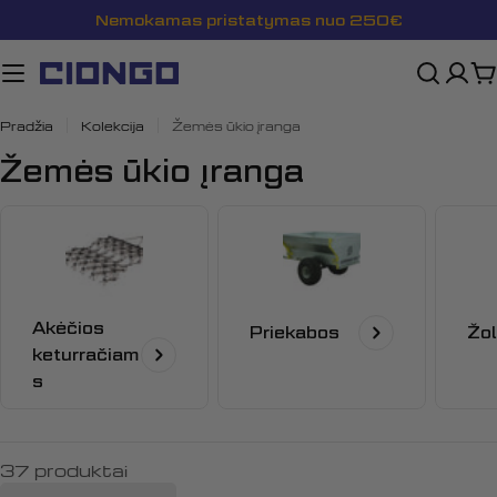
Pereiti
Nemokamas pristatymas nuo 250€
prie
turinio
K
Pradžia
Kolekcija
Žemės ūkio įranga
K
Žemės ūkio įranga
o
l
e
k
Akėčios
Priekabos
Žol
c
keturračiam
i
s
j
a
37 produktai