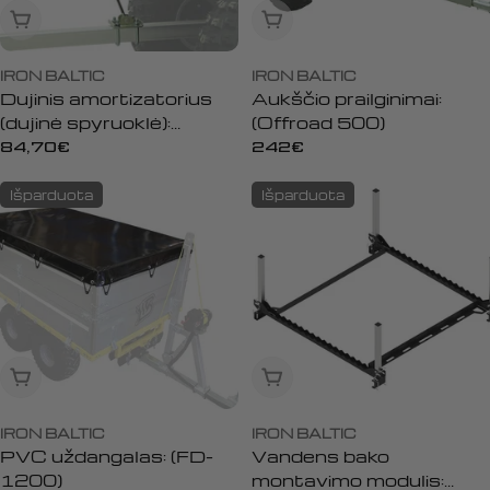
Išparduota
Išparduota
IRON BALTIC
IRON BALTIC
Dujinis amortizatorius
Aukščio prailginimai:
(dujinė spyruoklė):
(Offroad 500)
(Offroad 500)
Įprasta
84,70€
Įprasta
242€
kaina
kaina
Išparduota
Išparduota
Išparduota
Išparduota
IRON BALTIC
IRON BALTIC
PVC uždangalas: (FD-
Vandens bako
1200)
montavimo modulis: