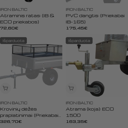
IRON BALTIC
IRON BALTIC
Atraminis ratas: (IB &
PVC dangtis: (Priekabai
ECO priekabos)
IB-165)
Įprasta
72,60€
Įprasta
175,45€
kaina
kaina
Išparduota
Išparduota
Išparduota
Išparduota
IRON BALTIC
IRON BALTIC
Krovinių dėžės
Atrama (koja): ECO
praplatinimai: (Priekabai
1500
IB-165)
Įprasta
326,70€
Įprasta
163,35€
kaina
kaina