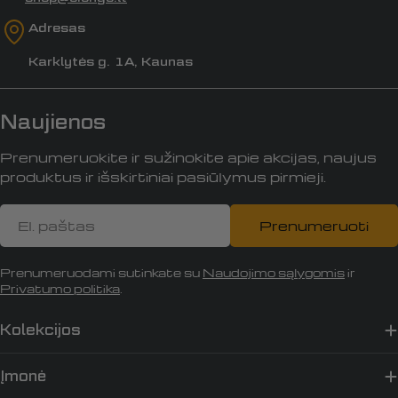
Adresas
Karklytės g. 1A, Kaunas
Naujienos
Prenumeruokite ir sužinokite apie akcijas, naujus
produktus ir išskirtiniai pasiūlymus pirmieji.
El.
Prenumeruoti
paštas
Prenumeruodami sutinkate su
Naudojimo sąlygomis
ir
Privatumo politika
.
Kolekcijos
Įmonė