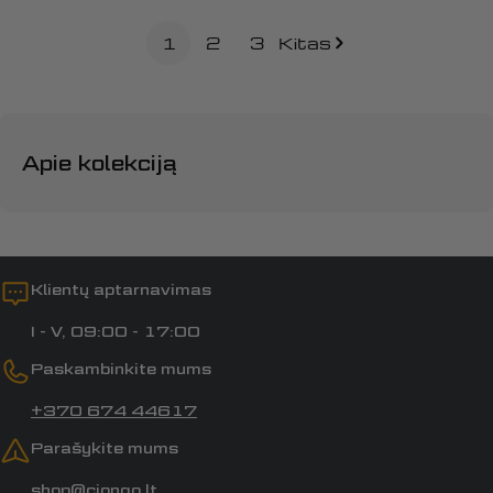
1
2
3
Kitas
Apie kolekciją
Klientų aptarnavimas
I - V, 09:00 - 17:00
Paskambinkite mums
+370 674 44617
Parašykite mums
shop@ciongo.lt