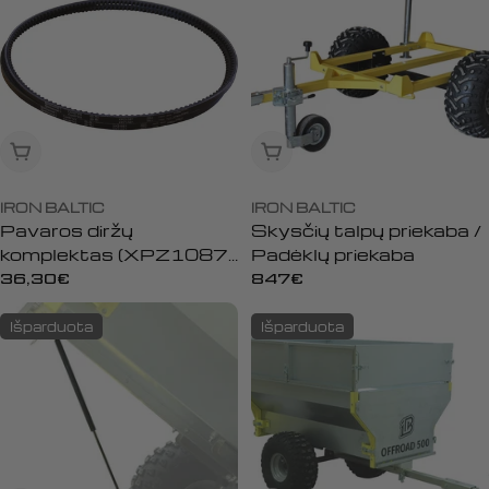
Išparduota
Išparduota
IRON BALTIC
IRON BALTIC
Pavaros diržų
Skysčių talpų priekaba /
komplektas (XPZ1087)
Padėklų priekaba
– priekinei ATV
Įprasta
36,30€
Įprasta
847€
šienapjovei
kaina
kaina
Išparduota
Išparduota