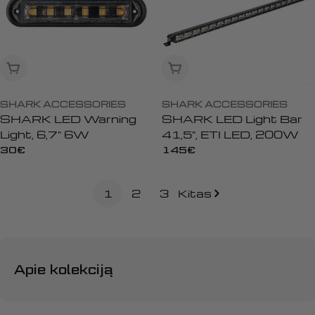
Išparduota
Išparduota
SHARK ACCESSORIES
SHARK ACCESSORIES
SHARK LED Warning
SHARK LED Light Bar
Light, 6,7" 6W
41,5", ETI LED, 200W
Įprasta
30€
Įprasta
145€
kaina
kaina
1
2
3
Kitas
Apie kolekciją