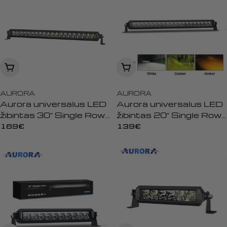
Įdėti į krepšelį
Įdėti į krepšelį
AURORA
AURORA
Aurora universalus LED
Aurora universalus LED
žibintas 30" Single Row
žibintas 20" Single Row
Screwless
Screwless
Įprasta
169€
Įprasta
139€
kaina
kaina