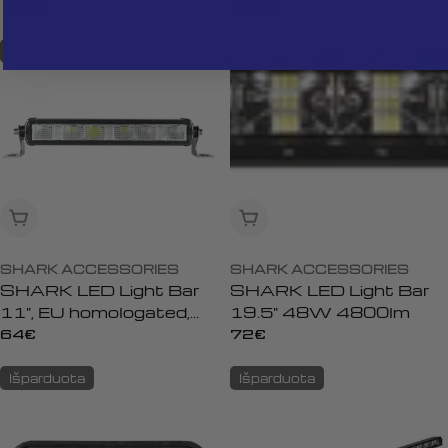
Control, 4 pcs Set
DRL, 36W
Įprasta
128€
Įprasta
102€
kaina
kaina
Išparduota
Išparduota
Išparduota
Išparduota
SHARK ACCESSORIES
SHARK ACCESSORIES
SHARK LED Light Bar
SHARK LED Light Bar
11", EU homologated,
19.5" 48W 4800lm
DRL, 18W
Įprasta
64€
Įprasta
72€
kaina
kaina
Išparduota
Išparduota