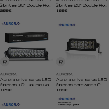
žibintas 30'' Double Row
žibintas 20'' Double Row
Screwless Offroad
Screwless Offroad
Įprasta
259€
Įprasta
169€
kaina
kaina
Įdėti į krepšelį
Įdėti į krepšelį
AURORA
AURORA
Aurora universalus LED
Aurora universalus LED
žibintas 10'' Double Row
žibintas screwless 6"
Screwless Offroad
double row offroad
Įprasta
129€
Įprasta
109€
kaina
kaina