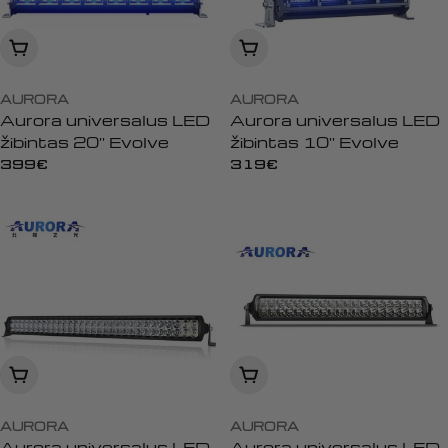
:
Įdėti į krepšelį
Įdėti į krepšelį
AURORA
AURORA
Aurora universalus LED
Aurora universalus LED
žibintas 20'' Evolve
žibintas 10'' Evolve
Įprasta
399€
Įprasta
319€
kaina
kaina
Įdėti į krepšelį
Įdėti į krepšelį
AURORA
AURORA
Aurora universalus LED
Aurora universalus LED