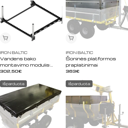
Išparduota
Išparduota
IRON BALTIC
IRON BALTIC
Vandens bako
Šoninės platformos
montavimo modulis:
praplatinimai
Medžio atramos
Įprasta
302,50€
Įprasta
363€
kaina
kaina
Išparduota
Išparduota