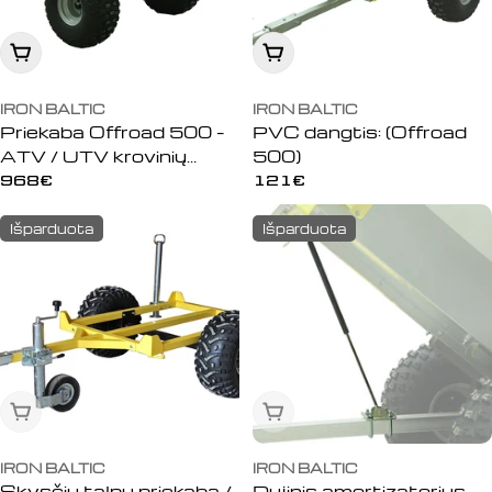
:
Įdėti į krepšelį
Įdėti į krepšelį
IRON BALTIC
IRON BALTIC
Priekaba Offroad 500 –
PVC dangtis: (Offroad
ATV / UTV krovinių
500)
priekaba
Įprasta
968€
Įprasta
121€
kaina
kaina
Išparduota
Išparduota
Išparduota
Išparduota
IRON BALTIC
IRON BALTIC
Skysčių talpų priekaba /
Dujinis amortizatorius