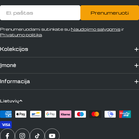
El.
Prenumeruoti
paštas
Prenumeruodami sutinkate su
Naudojimo sąlygomis
ir
Privatumo politika
.
Kolekcijos
Įmonė
Informacija
K
Lietuvių
a
Apmokėjimo
l
būdai
b
a