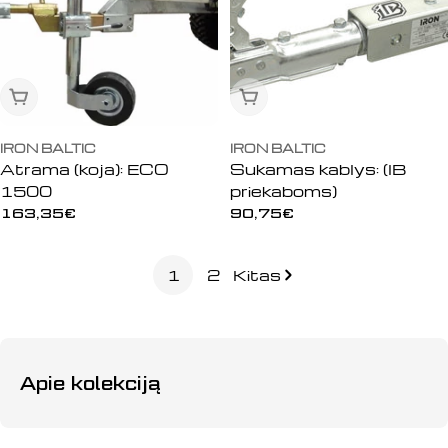
Išparduota
Išparduota
IRON BALTIC
IRON BALTIC
Atrama (koja): ECO
Sukamas kablys: (IB
1500
priekaboms)
Įprasta
163,35€
Įprasta
90,75€
kaina
kaina
1
2
Kitas
Apie kolekciją