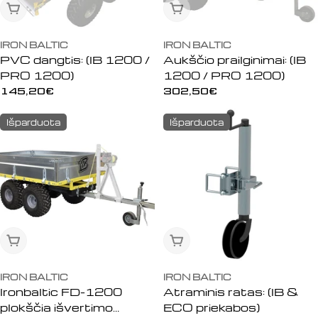
Išparduota
Išparduota
IRON BALTIC
IRON BALTIC
PVC dangtis: (IB 1200 /
Aukščio prailginimai: (IB
PRO 1200)
1200 / PRO 1200)
Įprasta
145,20€
Įprasta
302,50€
kaina
kaina
Išparduota
Išparduota
Išparduota
Išparduota
IRON BALTIC
IRON BALTIC
Ironbaltic FD-1200
Atraminis ratas: (IB &
plokščia išvertimo
ECO priekabos)