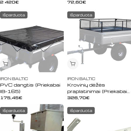
priekaba
Įprasta
2 420€
Įprasta
72,60€
kaina
kaina
Išparduota
Išparduota
Išparduota
Išparduota
IRON BALTIC
IRON BALTIC
PVC dangtis: (Priekabai
Krovinių dėžės
IB-165)
praplatinimai: (Priekabai
IB-165)
Įprasta
175,45€
Įprasta
326,70€
kaina
kaina
Išparduota
Išparduota