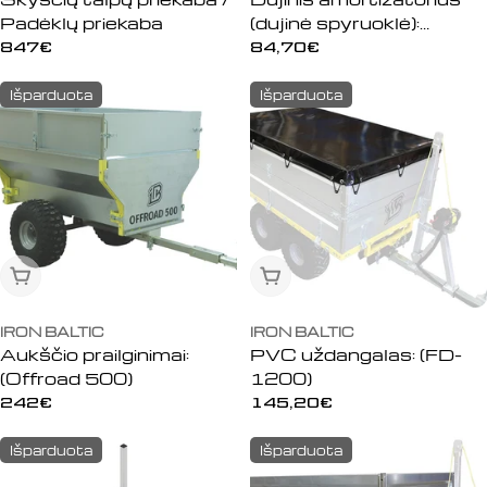
Padėklų priekaba
(dujinė spyruoklė):
(Offroad 500)
Įprasta
847€
Įprasta
84,70€
kaina
kaina
Išparduota
Išparduota
Išparduota
Išparduota
IRON BALTIC
IRON BALTIC
Aukščio prailginimai:
PVC uždangalas: (FD-
(Offroad 500)
1200)
Įprasta
242€
Įprasta
145,20€
kaina
kaina
Išparduota
Išparduota