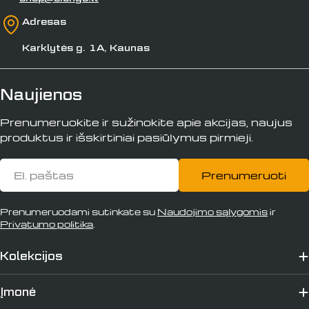
Adresas
Karklytės g. 1A, Kaunas
Naujienos
Prenumeruokite ir sužinokite apie akcijas, naujus
produktus ir išskirtiniai pasiūlymus pirmieji.
El.
Prenumeruoti
paštas
Prenumeruodami sutinkate su
Naudojimo sąlygomis
ir
Privatumo politika
.
Kolekcijos
Įmonė