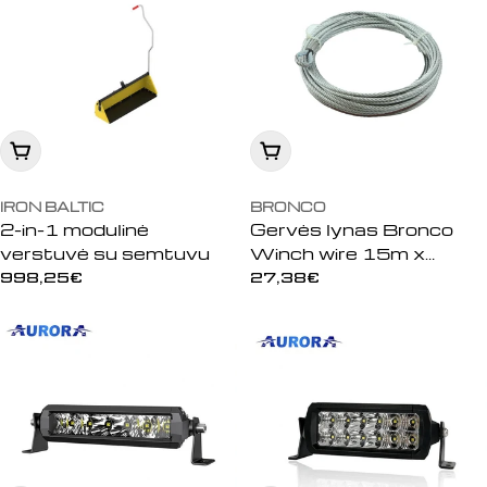
Įdėti į krepšelį
Įdėti į krepšelį
IRON BALTIC
BRONCO
2-in-1 modulinė
Gervės lynas Bronco
verstuvė su semtuvu
Winch wire 15m x
4,8mm
Įprasta
998,25€
Įprasta
27,38€
kaina
kaina