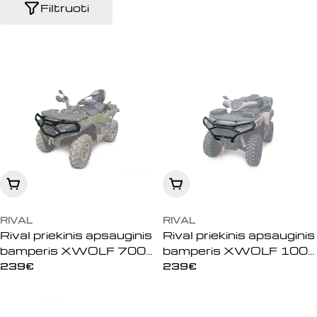
:
Filtruoti
Įdėti į krepšelį
Įdėti į krepšelį
RIVAL
RIVAL
Rival priekinis apsauginis
Rival priekinis apsauginis
bamperis XWOLF 700
bamperis XWOLF 1000
S/L (2023)
(2025)
Įprasta
239€
Įprasta
239€
kaina
kaina