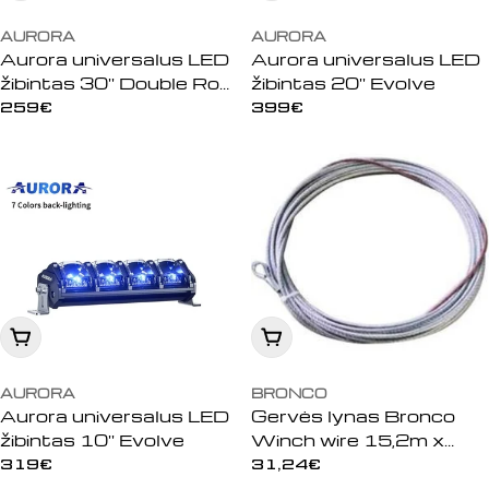
AURORA
AURORA
Aurora universalus LED
Aurora universalus LED
žibintas 30'' Double Row
žibintas 20'' Evolve
Screwless Offroad
Įprasta
259€
Įprasta
399€
kaina
kaina
Įdėti į krepšelį
Įdėti į krepšelį
AURORA
BRONCO
Aurora universalus LED
Gervės lynas Bronco
žibintas 10'' Evolve
Winch wire 15,2m x
5,5mm
Įprasta
319€
Įprasta
31,24€
kaina
kaina