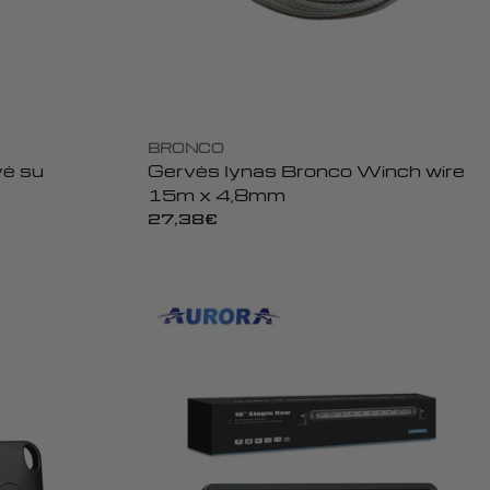
BRONCO
vė su
Gervės lynas Bronco Winch wire
15m x 4,8mm
Įprasta
27,38€
kaina