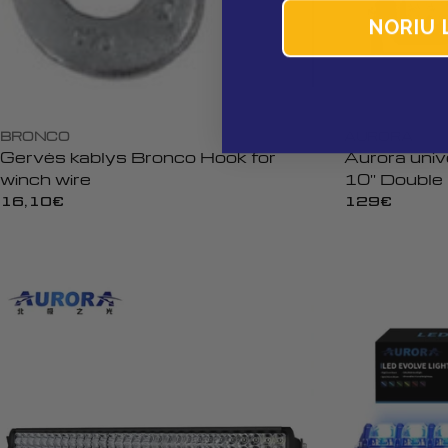
NORIU 
BRONCO
AURORA
Gervės kablys Bronco Hook for
Aurora univ
winch wire
10'' Doubl
Offroad
Įprasta
16,10€
Įprasta
129€
kaina
kaina