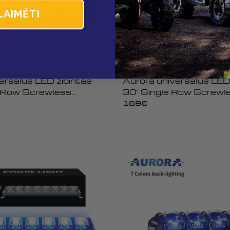
LAIMĖTI
AURORA
ersalus LED žibintas
Aurora universalus LED
e Row Screwless
30" Single Row Screwl
Įprasta
169€
kaina