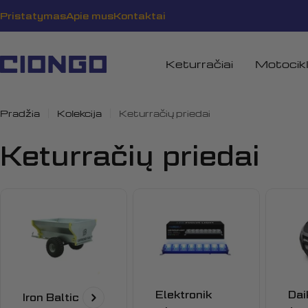
Pereiti
Pristatymas
Apie mus
Kontaktai
prie
turinio
Keturračiai
Motocikl
Pradžia
Kolekcija
Keturračių priedai
K
Keturračių priedai
o
l
e
k
Elektronik
Dai
Iron Baltic