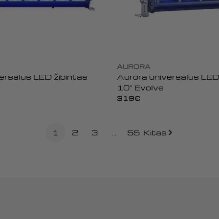
AURORA
ersalus LED žibintas
Aurora universalus LED
10'' Evolve
Įprasta
319€
kaina
1
2
3
…
55
Kitas