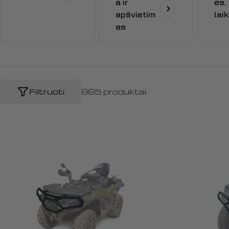
c
a ir
ės,
apšvietim
laik
i
as
j
a
Filtruoti
865 produktai
: