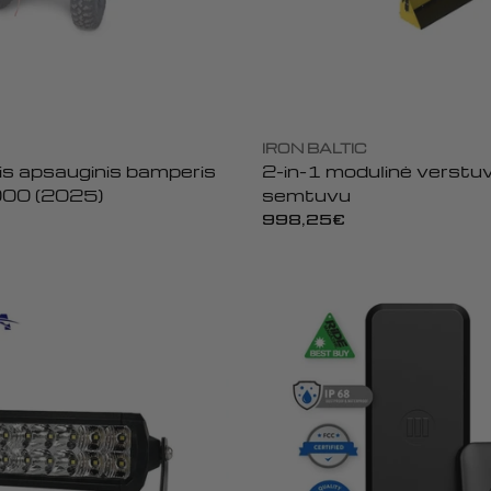
IRON BALTIC
nis apsauginis bamperis
2-in-1 modulinė verstu
00 (2025)
semtuvu
Įprasta
998,25€
kaina