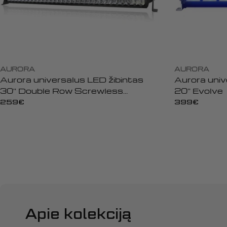
AURORA
AURORA
Aurora universalus LED žibintas
Aurora univ
30'' Double Row Screwless
20'' Evolve
Offroad
Įprasta
259€
Įprasta
399€
kaina
kaina
Apie kolekciją