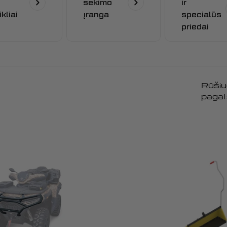
sekimo
ir
ikliai
įranga
specialūs
priedai
Rūšiu
pagal: