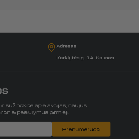
Adresas
Karklytės g. 1A, Kaunas
os
r sužinokite apie akcijas, naujus
rtiniai pasiūlymus pirmieji.
Prenumeruoti