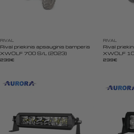
RIVAL
RIVAL
Rival priekinis apsauginis bamperis
Rival prieki
XWOLF 700 S/L (2023)
XWOLF 10
Įprasta
239€
Įprasta
239€
kaina
kaina