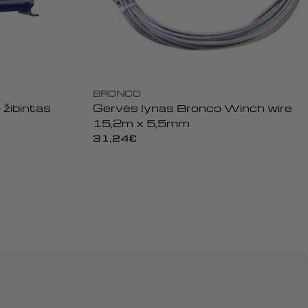
BRONCO
 žibintas
Gervės lynas Bronco Winch wire
15,2m x 5,5mm
Įprasta
31,24€
kaina