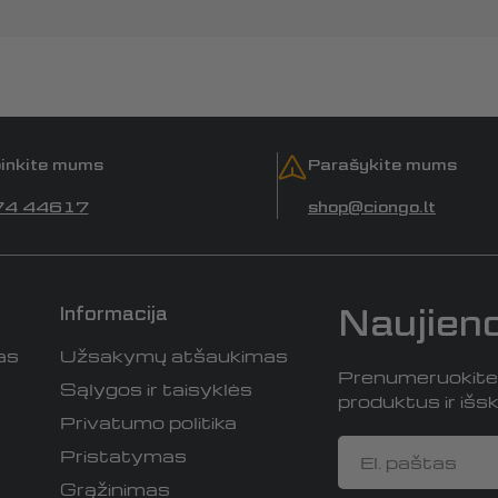
inkite mums
Parašykite mums
74 44617
shop@ciongo.lt
Naujien
Informacija
as
Užsakymų atšaukimas
Prenumeruokite i
Sąlygos ir taisyklės
produktus ir išski
Privatumo politika
El.
Pristatymas
paštas
Grąžinimas