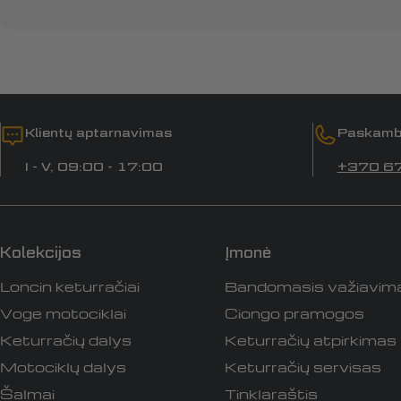
Klientų aptarnavimas
Paskamb
I - V, 09:00 - 17:00
+370 6
Kolekcijos
Įmonė
Loncin keturračiai
Bandomasis važiavim
Voge motociklai
Ciongo pramogos
Keturračių dalys
Keturračių atpirkimas
Motociklų dalys
Keturračių servisas
Šalmai
Tinklaraštis