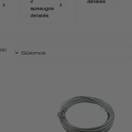
ir
detalės
apsaugos
detalės
oti