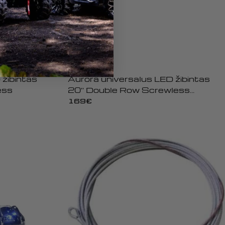
AURORA
 žibintas
Aurora universalus LED žibintas
ess
20'' Double Row Screwless
Offroad
Įprasta
169€
kaina