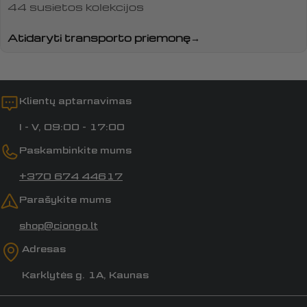
44 susietos kolekcijos
Atidaryti transporto priemonę
Klientų aptarnavimas
I - V, 09:00 - 17:00
Paskambinkite mums
+370 674 44617
Parašykite mums
shop@ciongo.lt
Adresas
Karklytės g. 1A, Kaunas