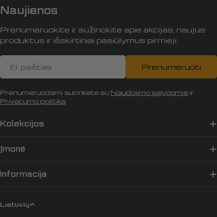
Naujienos
Prenumeruokite ir sužinokite apie akcijas, naujus
produktus ir išskirtiniai pasiūlymus pirmieji.
El.
Prenumeruoti
paštas
Prenumeruodami sutinkate su
Naudojimo sąlygomis
ir
Privatumo politika
.
Kolekcijos
Įmonė
Informacija
K
Lietuvių