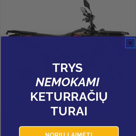
TRYS
NEMOKAMI
KETURRAČIŲ
TURAI
Xwolf 300
43 susietos kolekcijos
NORIU LAIMĖTI