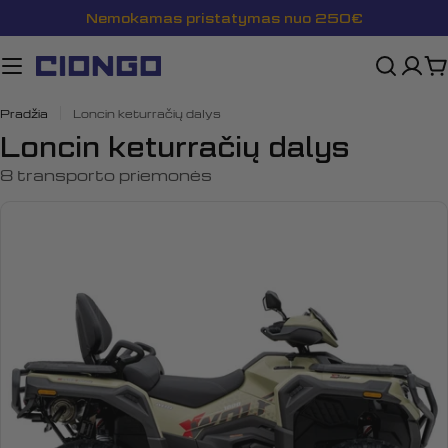
Pereiti
Nemokamas pristatymas nuo 250€
prie
turinio
K
Pradžia
Loncin keturračių dalys
Loncin keturračių dalys
8 transporto priemonės