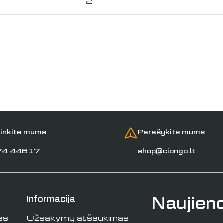
2
inkite mums
Parašykite mums
74 44617
shop@ciongo.lt
Naujien
Informacija
as
Užsakymų atšaukimas