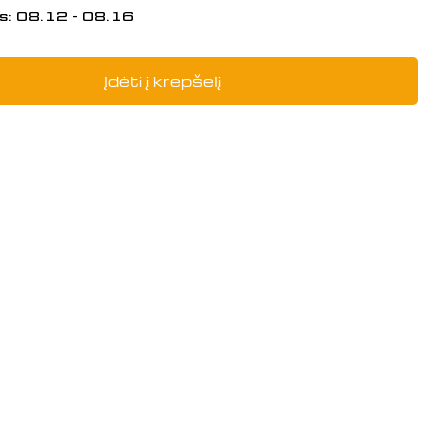
s:
08.12 - 08.16
Įdėti į krepšelį
į: LAND,FRONT WHEEL, 290090007-0
i LAND,FRONT WHEEL, 290090007-000