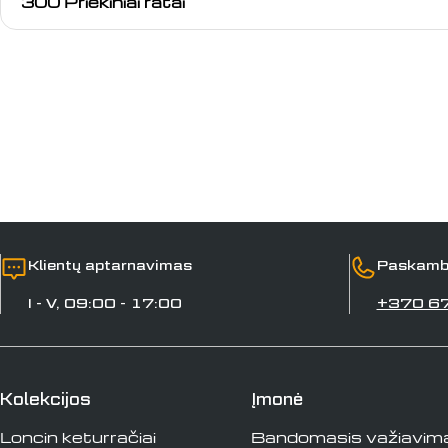
300 Priekiniai ratai
Klientų aptarnavimas
Paskamb
I - V, 09:00 - 17:00
+370 6
Kolekcijos
Įmonė
Loncin keturračiai
Bandomasis važiavim