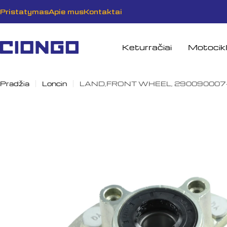
Pereiti
Pristatymas
Apie mus
Kontaktai
prie
turinio
Keturračiai
Motocikl
Pradžia
Loncin
LAND,FRONT WHEEL, 290090007