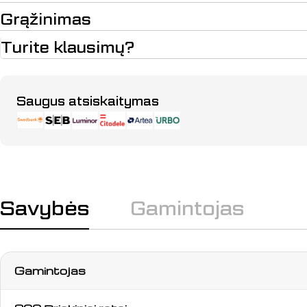
Grąžinimas
Turite klausimų?
Apmokėjimo
Saugus atsiskaitymas
būdai
Savybės
Gamintojas
Gamintojas