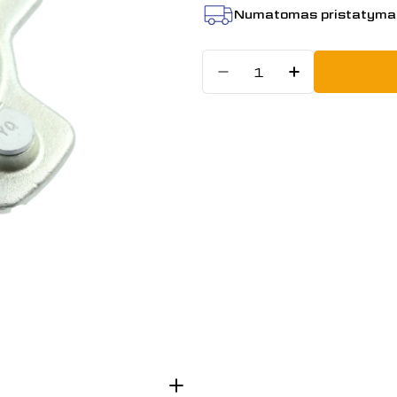
Numatomas pristatyma
Kiekis
Sumažinti kiek
Padidint