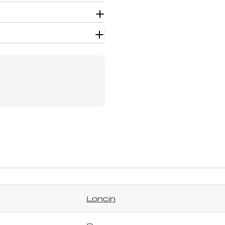
Užduokite klausimą
Jūsų
vardas
Jūsų
el.
paštas
Jūsų
telefonas
Jūsų
pranešimas
Laukai, pažymėti *, yra privalomi.
Siųsti klausimą
Loncin