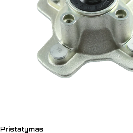
Atidaryti mediją 0 modalyje
Pristatymas