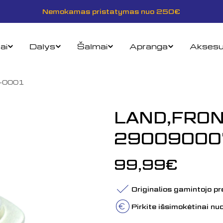
Nemokamas pristatymas nuo 250€
ai
Dalys
Šalmai
Apranga
Aksesu
-0001
LAND,FRON
29009000
Įprasta
99,99€
kaina
Originalios gamintojo p
Pirkite išsimokėtinai n