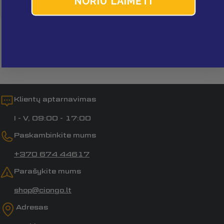
NORIU LAIMĖTI
dangtelis
Laukai, pažymėti *, yra privalomi.
Siųsti klausimą
Klientų aptarnavimas
I - V, 09:00 - 17:00
Paskambinkite mums
+370 674 44617
Parašykite mums
shop@ciongo.lt
Adresas