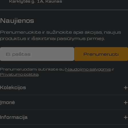
Karklytės g. 1A, Kaunas
Naujienos
Prenumeruokite ir sužinokite apie akcijas, naujus
produktus ir išskirtiniai pasiūlymus pirmieji.
El.
Prenumeruoti
paštas
Prenumeruodami sutinkate su
Naudojimo sąlygomis
ir
Privatumo politika
.
Kolekcijos
Įmonė
Informacija