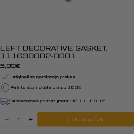
LEFT DECORATIVE GASKET,
111630002-0001
Įprasta
5,99€
kaina
Originalios gamintojo prekės
Pirkite išsimokėtinai nuo 100€
Numatomas pristatymas:
08.11 - 08.15
Kiekis
Įdėti į krepšelį
Sumažinti kiekį: LEFT DECORATI
Padidinti LEFT DECORATIVE