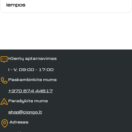
lempos
Laukai, pažymėti *, yra privalomi.
Siųsti klausimą
Klientų aptarnavimas
I - V, 09:00 - 17:00
Paskambinkite mums
+370 674 44617
Parašykite mums
shop@ciongo.lt
Adresas