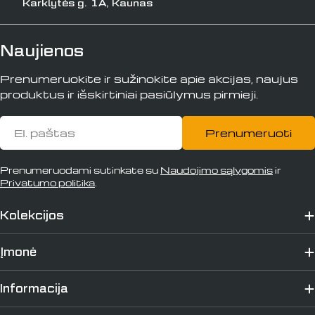
Karklytės g. 1A, Kaunas
Naujienos
Prenumeruokite ir sužinokite apie akcijas, naujus
produktus ir išskirtiniai pasiūlymus pirmieji.
El.
Prenumeruoti
paštas
Prenumeruodami sutinkate su
Naudojimo sąlygomis
ir
Privatumo politika
.
Kolekcijos
Įmonė
Informacija