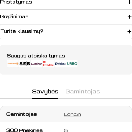
Pristatymas
Grąžinimas
Turite klausimų?
Užduokite klausimą
Apmokėjimo
Saugus atsiskaitymas
būdai
Jūsų
vardas
Jūsų
el.
paštas
Savybės
Gamintojas
Jūsų
telefonas
Jūsų
Gamintojas
Loncin
pranešimas
300 Priekinės
5