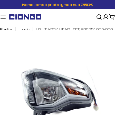
Pereiti
Nemokamas pristatymas nuo 250€
prie
turinio
K
Pradžia
Loncin
LIGHT ASSY.,HEAD LEFT, 280351005-0001
Atidaryti mediją 0 modalyje