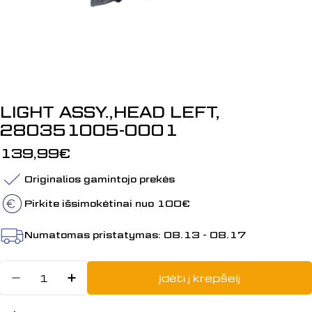
LIGHT ASSY.,HEAD LEFT,
280351005-0001
Įprasta
139,99€
kaina
Originalios gamintojo prekės
Pirkite išsimokėtinai nuo 100€
Numatomas pristatymas:
08.13 - 08.17
Kiekis
Įdėti į krepšelį
Sumažinti kiekį: LIGHT ASSY.,HEA
Padidinti LIGHT ASSY.,HEAD