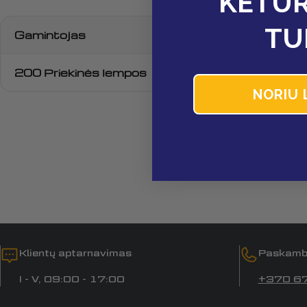
KETUR
TU
Gamintojas
200 Priekinės lempos
NORIU 
Klientų aptarnavimas
Paskamb
I - V, 09:00 - 17:00
+370 6