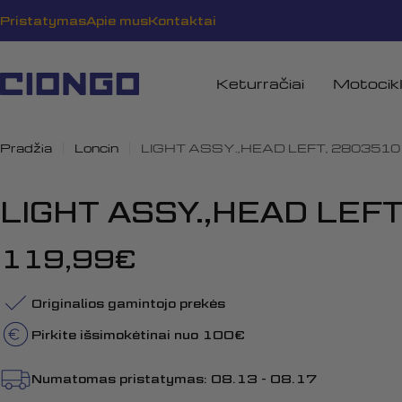
Pereiti
Pristatymas
Apie mus
Kontaktai
prie
turinio
Keturračiai
Motocikl
Pradžia
Loncin
LIGHT ASSY.,HEAD LEFT, 280351
LIGHT ASSY.,HEAD LEF
Įprasta
119,99€
kaina
Originalios gamintojo prekės
Pirkite išsimokėtinai nuo 100€
Numatomas pristatymas:
08.13 - 08.17