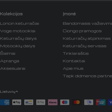
Kolekcijos
Įmonė
Loncin keturračiai
Bandomasis važiavim
Voge motociklai
Ciongo pramogos
Keturračių dalys
Keturračių atpirkimas
Motociklų dalys
Keturračių servisas
Šalmai
Tinklaraštis
Apranga
Kontaktai
Aksesuarai
Apie mus
Tapk didmenos partne
K
Lietuvių
a
Apmokėjimo
būdai