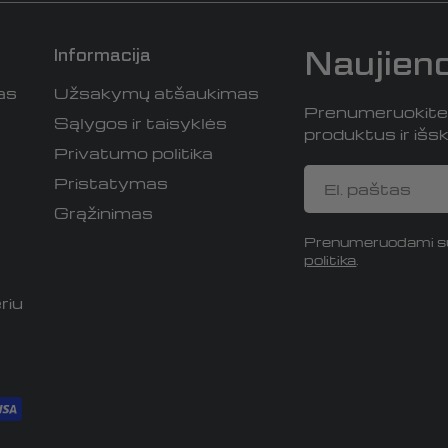
Naujien
Informacija
as
Užsakymų atšaukimas
Prenumeruokite i
Sąlygos ir taisyklės
produktus ir išski
Privatumo politika
El.
Pristatymas
paštas
Grąžinimas
Prenumeruodami su
politika
.
riu