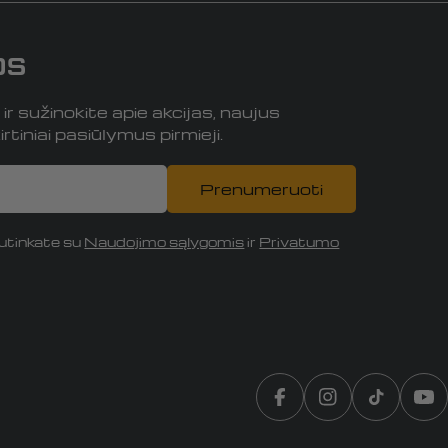
os
r sužinokite apie akcijas, naujus
rtiniai pasiūlymus pirmieji.
Prenumeruoti
tinkate su
Naudojimo sąlygomis
ir
Privatumo
Translation missing:
„Instagram“
„TikTok“
„Y