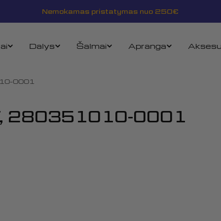
Nemokamas pristatymas nuo 250€
ai
Dalys
Šalmai
Apranga
Aksesu
010-0001
T, 280351010-0001