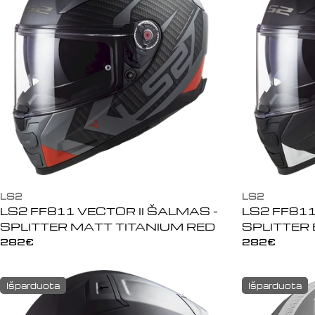
LS2
LS2
LS2 FF811 VECTOR II ŠALMAS -
LS2 FF811
SPLITTER MATT TITANIUM RED
SPLITTER
Įprasta
282€
Įprasta
282€
kaina
kaina
Išparduota
Išparduota