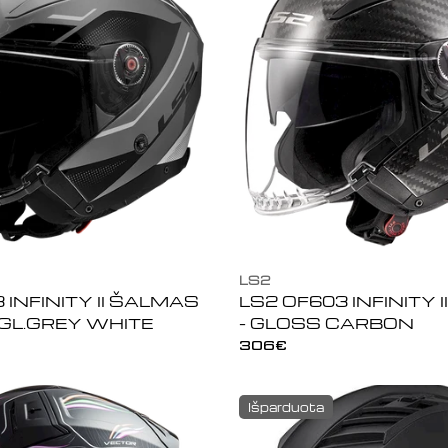
LS2
 INFINITY II ŠALMAS
LS2 OF603 INFINITY 
 GL.GREY WHITE
- GLOSS CARBON
Įprasta
306€
kaina
Išparduota