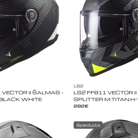
LS2
 VECTOR II ŠALMAS -
LS2 FF811 VECTOR I
 BLACK WHITE
SPLITTER M.TITAN.H
Įprasta
282€
kaina
Išparduota