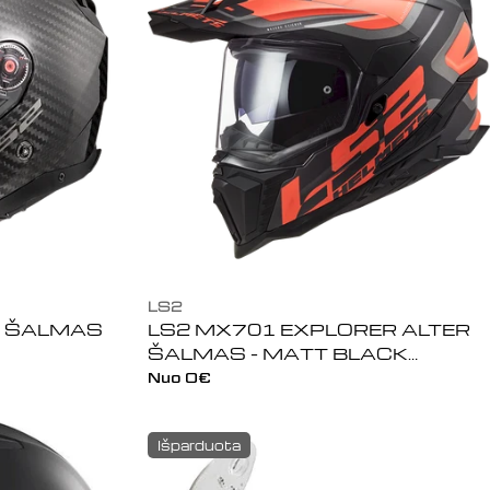
LS2
II ŠALMAS
LS2 MX701 EXPLORER ALTER
ŠALMAS - MATT BLACK
FL.ORANGE
Įprasta
Nuo 0€
kaina
Išparduota