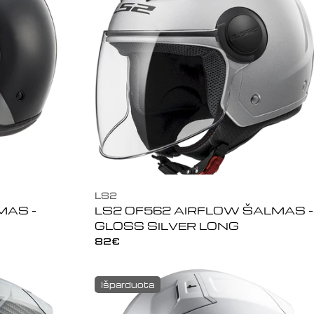
LS2
MAS -
LS2 OF562 AIRFLOW ŠALMAS -
GLOSS SILVER LONG
Įprasta
82€
kaina
Išparduota