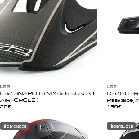
c
i
j
a
:
LS2
LS2
LS2 SNAPELIS MX426 BLACK (
LS2 INTE
AIRFORCE2 )
Pasikalbėji
Įprasta
28€
Įprasta
159€
kaina
kaina
Išparduota
Išparduota