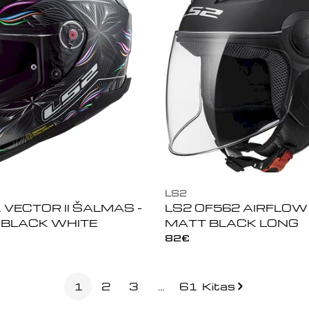
LS2
 VECTOR II ŠALMAS -
LS2 OF562 AIRFLOW
 BLACK WHITE
MATT BLACK LONG
Įprasta
82€
kaina
1
2
3
…
61
Kitas