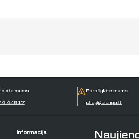
inkite mums
Parašykite mums
74 44617
shop@ciongo.lt
Naujien
Informacija