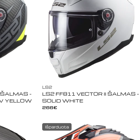
LS2
I ŠALMAS -
LS2 FF811 VECTOR II ŠALMAS -
-V YELLOW
SOLID WHITE
Įprasta
266€
kaina
Išparduota