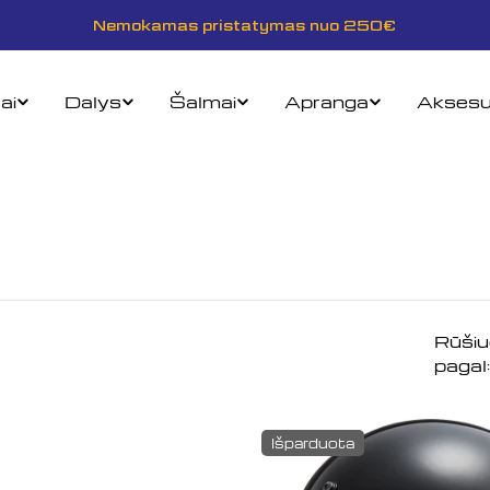
Nemokamas pristatymas nuo 250€
ai
Dalys
Šalmai
Apranga
Aksesu
Rūšiu
pagal:
Išparduota