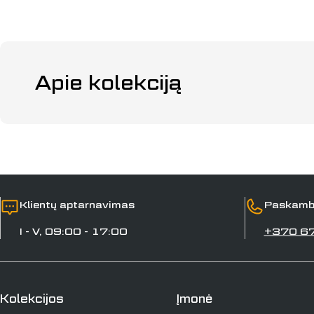
Apie kolekciją
Klientų aptarnavimas
Paskamb
I - V, 09:00 - 17:00
+370 6
Kolekcijos
Įmonė