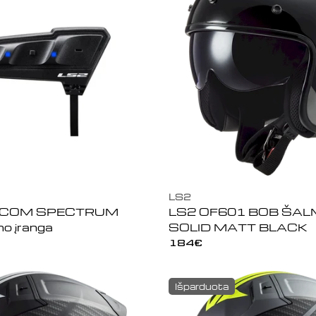
LS2
RCOM SPECTRUM
LS2 OF601 BOB ŠAL
mo įranga
SOLID MATT BLACK
Įprasta
184€
kaina
Išparduota