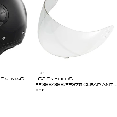
LS2
 ŠALMAS -
LS2 SKYDELIS
FF366/368/FF375 CLEAR ANTI-
FOG ( CYBER, COMBAT, TARGA)
Įprasta
36€
kaina