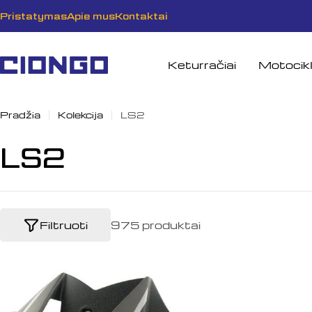
Pereiti
Pristatymas
Apie mus
Kontaktai
prie
turinio
Keturračiai
Motocikl
Pradžia
Kolekcija
LS2
K
LS2
o
l
Filtruoti
975 produktai
e
k