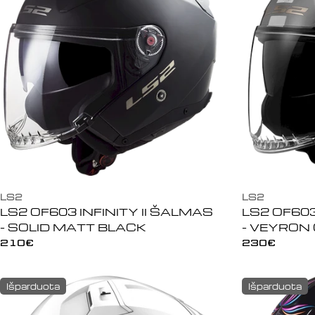
LS2
LS2
LS2 OF603 INFINITY II ŠALMAS
LS2 OF603
- SOLID MATT BLACK
- VEYRON
Įprasta
210€
Įprasta
230€
kaina
kaina
Išparduota
Išparduota