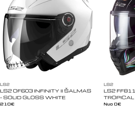
LS2
LS2
LS2 OF603 INFINITY II ŠALMAS
LS2 FF811
- SOLID GLOSS WHITE
TROPICAL
Įprasta
210€
Įprasta
Nuo 0€
kaina
kaina