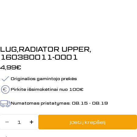
LUG,RADIATOR UPPER,
160380011-0001
Įprasta
4,99€
kaina
Originalios gamintojo prekės
Pirkite išsimokėtinai nuo 100€
Numatomas pristatymas:
08.15 - 08.19
Kiekis
Įdėti į krepšelį
Sumažinti kiekį: LUG,RADIATOR U
Padidinti LUG,RADIATOR UP