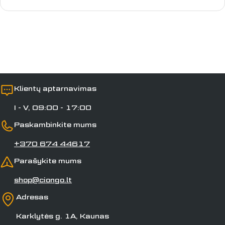
Laukai, pažymėti *, yra privalomi.
Siųsti klausimą
Klientų aptarnavimas
I - V, 09:00 - 17:00
Paskambinkite mums
+370 674 44617
Parašykite mums
shop@ciongo.lt
Adresas
Karklytės g. 1A, Kaunas