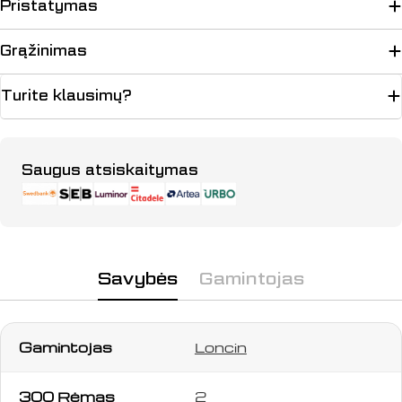
Pristatymas
Grąžinimas
Turite klausimų?
Užduokite klausimą
Apmokėjimo
Saugus atsiskaitymas
Jūsų
būdai
vardas
Jūsų
el.
paštas
Savybės
Gamintojas
Jūsų
telefonas
Jūsų
pranešimas
Gamintojas
Loncin
300 Rėmas
2