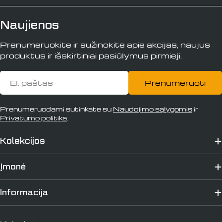
Naujienos
Prenumeruokite ir sužinokite apie akcijas, naujus
produktus ir išskirtiniai pasiūlymus pirmieji.
El.
Prenumeruoti
paštas
Prenumeruodami sutinkate su
Naudojimo sąlygomis
ir
Privatumo politika
.
Kolekcijos
Įmonė
Informacija